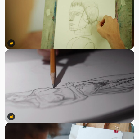
Premium
Premium
Premium
Premium