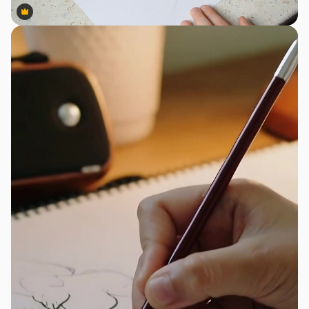
Premium
Premium