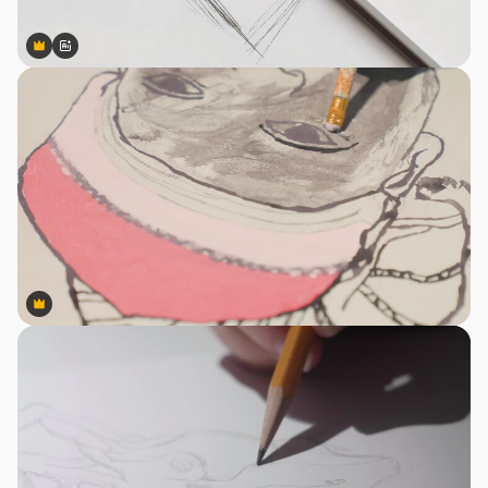
Premium
Premium
Generato dall'IA
Premium
Premium