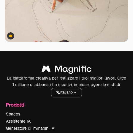
Premium
Premium
La piattaforma creativa per realizzare i tuoi migliori lavori. Oltre
1 milione di abbonati tra creativi, imprese, agenzie e studi.
Italiano
Prodotti
Spaces
Assistente IA
Generatore di immagini IA