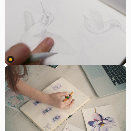
Premium
Premium