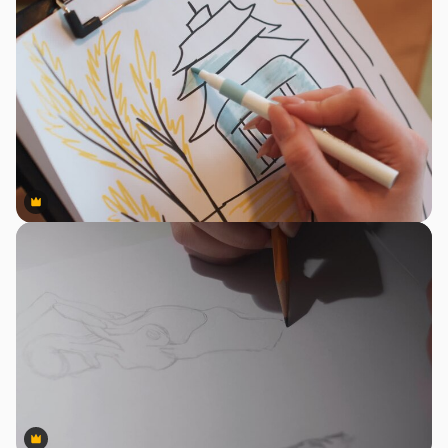
Premium
Premium
Premium
Premium