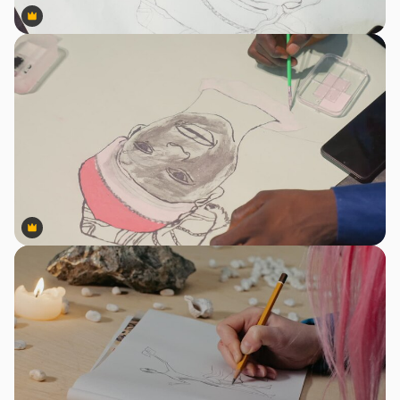
Premium
Premium
Premium
Premium