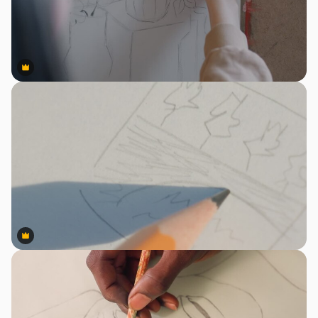
Premium
Premium
Premium
Premium