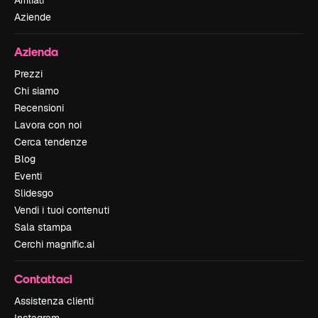
Aziende
Azienda
Prezzi
Chi siamo
Recensioni
Lavora con noi
Cerca tendenze
Blog
Eventi
Slidesgo
Vendi i tuoi contenuti
Sala stampa
Cerchi magnific.ai
Contattaci
Assistenza clienti
Instagram