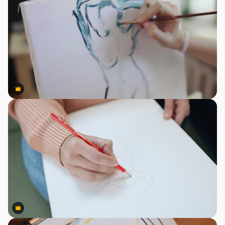
Premium
Premium
Premium
Premium