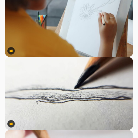
Premium
Premium
Premium
Premium