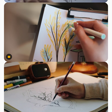
Premium
Premium