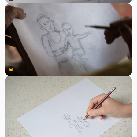
Premium
Premium