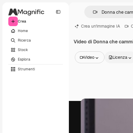
Crea
Crea un'immagine IA
C
Home
Ricerca
Video di Donna che camm
Stock
Video
Licenza
Esplora
Tutte le immagini
Strumenti
Vettori
Illustrazioni
Foto
PSD
Modelli
Mockup
Video
Clip video
Motion graphic
Modelli di video
Icone
Modelli 3D
Font