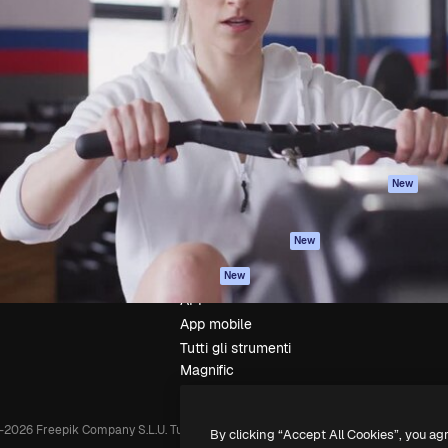
reativa per realizzare i tuoi
Spaces
Academy
Oltre 1 milione di abbonati tra
Assistente IA
Documentazione
e, agenzie e studi.
Generatore di
Assistenza
immagini IA
Termini e
Generatore di video
condizioni
IA
Politica sulla
Sintetizzatore
privacy
vocale IA
Originali
New
Contenuti stock
Politica dei cooki
MCP per
Centro di fiducia
New
Claude/ChatGPT
Affiliati
Agenti
New
Aziende
API
App mobile
Tutti gli strumenti
Magnific
-
2026
Freepik Company S.L.U.
Tutti i diritti riservati
.
By clicking “Accept All Cookies”, you ag