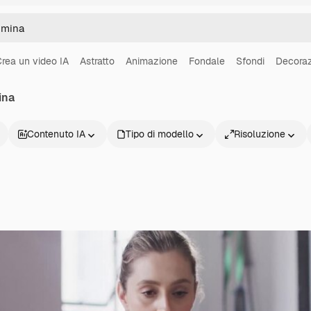
rea un video IA
Astratto
Animazione
Fondale
Sfondi
Decora
ina
Contenuto IA
Tipo di modello
Risoluzione
Prodotti
Inizia