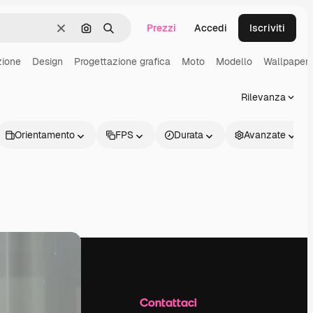
Prezzi
Accedi
Iscriviti
Cancella
Cerca per immagine
Ricerca
zione
Design
Progettazione grafica
Moto
Modello
Wallpaper
Rilevanza
Orientamento
FPS
Durata
Avanzate
Azienda
Contattaci