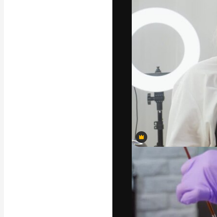
La piattaforma c
migliori lavori. 
creativi, impres
Italiano
Premium
Premium
Premium
Premium
Premium
Premium
Premium
Premium
Premium
Premium
Premium
Premium
Premium
Premium
Premium
Premium
Premium
Premium
Premium
Premium
Premium
Premium
Premium
Premium
Premium
Premium
Premium
Premium
Premium
Premium
Premium
Premium
Premium
Premium
Premium
Premium
Premium
Premium
Premium
Premium
Premium
Premium
Premium
Premium
Premium
Premium
Premium
Premium
Premium
Premium
Premium
Premium
Premium
Premium
Premium
Premium
Premium
Premium
Premium
Premium
Premium
Premium
Premium
Premium
Premium
Premium
Premium
Premium
Premium
Premium
Premium
Premium
Generato dall'IA
Copyright © 2010