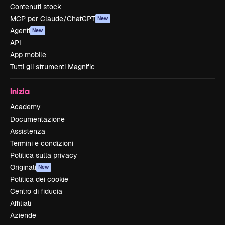
Contenuti stock
MCP per Claude/ChatGPT
New
Agenti
New
API
App mobile
Tutti gli strumenti Magnific
Inizia
Academy
Documentazione
Assistenza
Termini e condizioni
Politica sulla privacy
Originali
New
Politica dei cookie
Centro di fiducia
Affiliati
Aziende