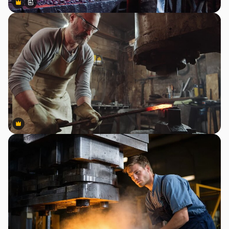
Premium
Premium
Generato dall'IA
Premium
Premium