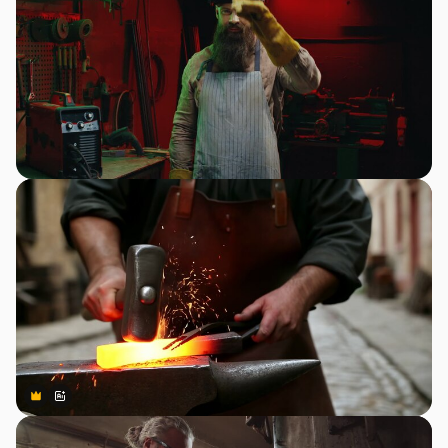
Premium
Premium
Generato dall'IA