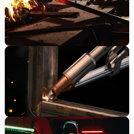
Premium
Premium