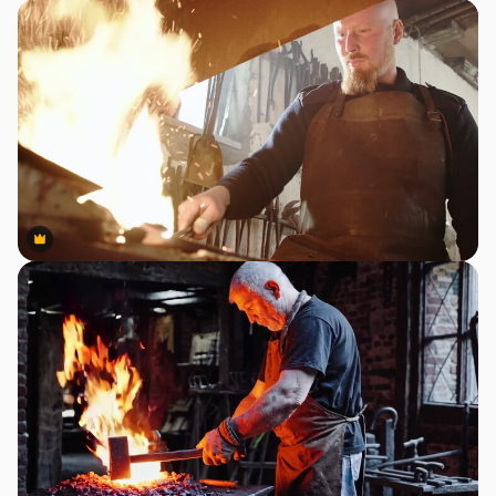
Premium
Premium