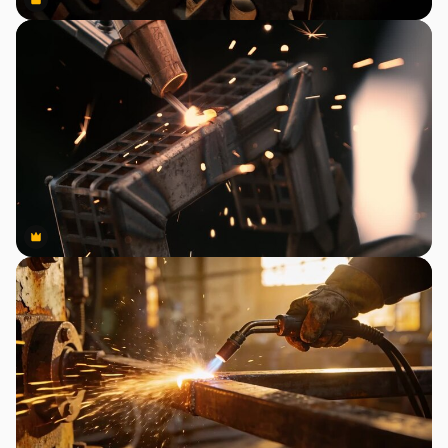
Premium
Premium
Premium
Premium