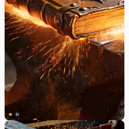
Premium
Premium
Generato dall'IA