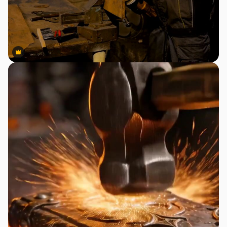
Premium
Premium