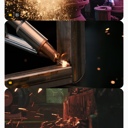
Premium
Premium
Generato dall'IA
Premium
Premium