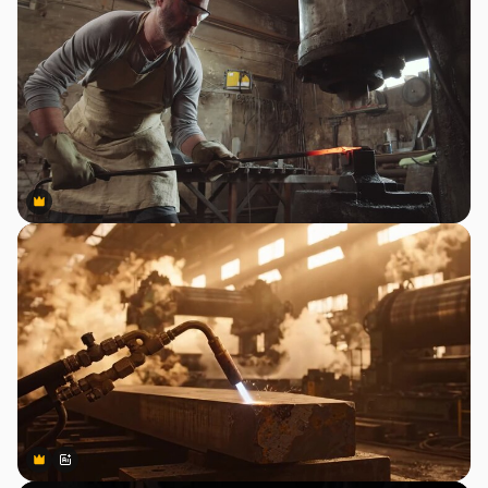
Premium
Premium
Premium
Premium
Generato dall'IA