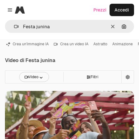
Magnific
Prezzi
Accedi
Close menu
Cancella
Cerca 
Crea un'immagine IA
Crea un video IA
Astratto
Animazione
Video di Festa junina
Video
Filtri