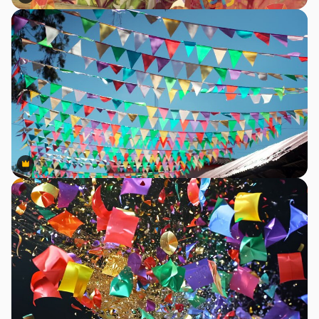
Premium
Premium