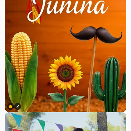
Premium
Premium
Generato dall'IA