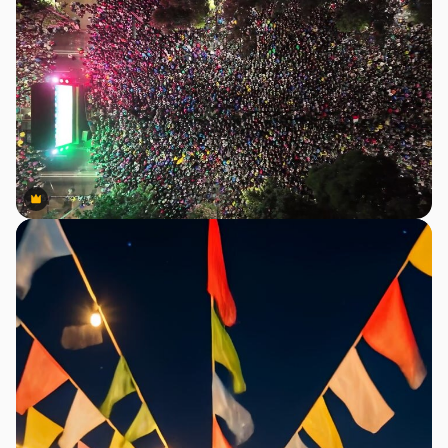
Premium
Premium