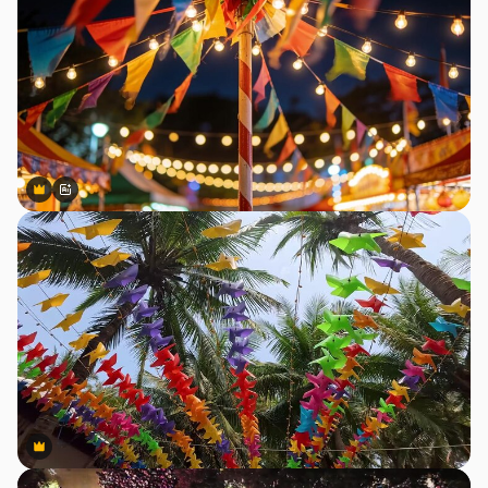
Premium
Premium
Generato dall'IA
Premium
Premium