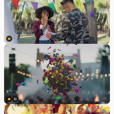
Premium
Premium
Premium
Premium
Generato dall'IA