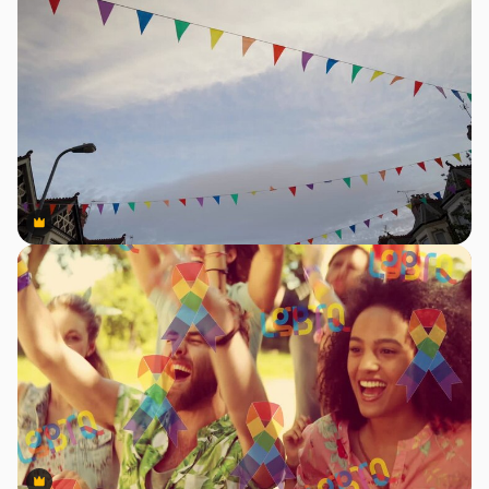
Premium
Premium
Premium
Premium