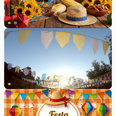
Premium
Premium
Generato dall'IA
Premium
Premium