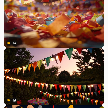
Premium
Premium
Generato dall'IA
Premium
Premium
Generato dall'IA