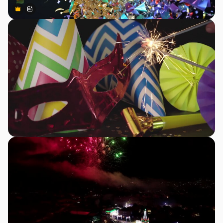
Premium
Premium
Generato dall'IA