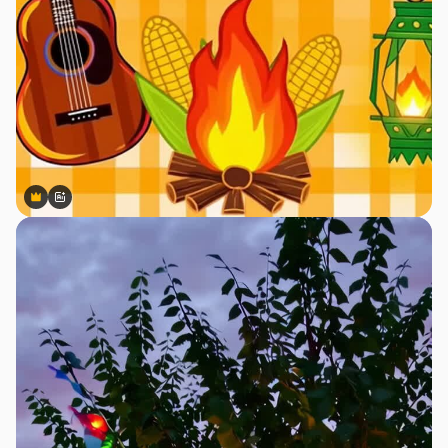
Premium
Premium
Generato dall'IA