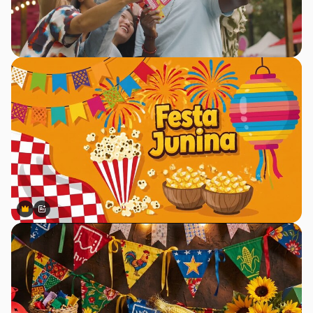
Premium
Premium
Generato dall'IA