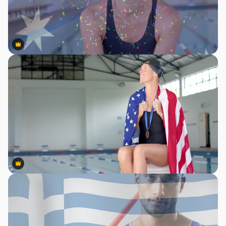
Premium
Premium
Premium
Premium