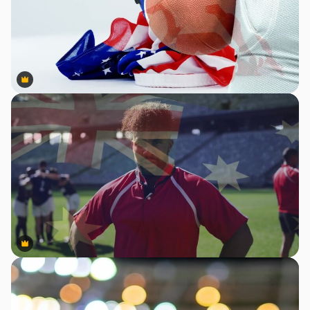
Premium
Premium
Premium
Premium