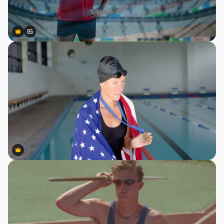
Premium
Premium
Generato dall'IA
Premium
Premium