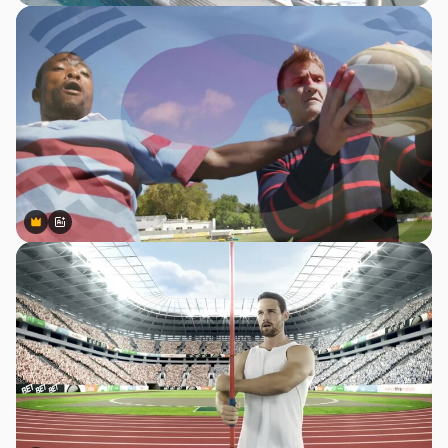
Premium
Premium
Generato dall'IA