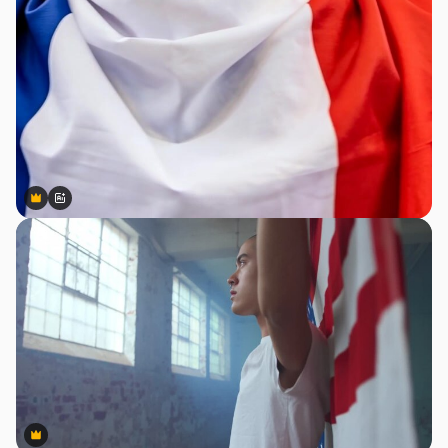
Premium
Premium
Generato dall'IA
Premium
Premium