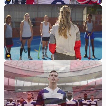
Premium
Premium
Premium
Premium