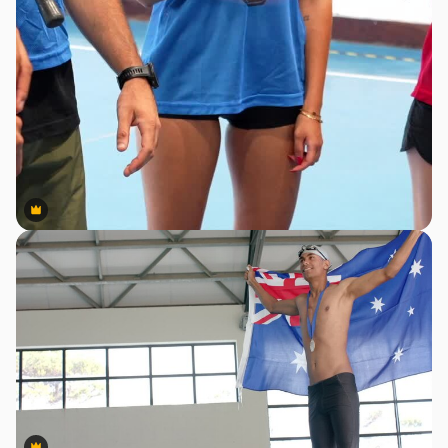
Premium
Premium