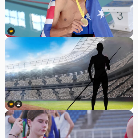
Premium
Premium
Premium
Premium
Generato dall'IA