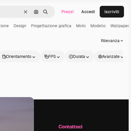
Prezzi
Accedi
Iscriviti
Cancella
Cerca per immagine
Ricerca
zione
Design
Progettazione grafica
Moto
Modello
Wallpaper
Rilevanza
Orientamento
FPS
Durata
Avanzate
Azienda
Contattaci