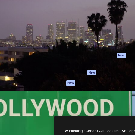
reativa per realizzare i tuoi
Spaces
Academy
Oltre 1 milione di abbonati tra
Assistente IA
Documentazione
e, agenzie e studi.
Generatore di
Assistenza
immagini IA
Termini e
Generatore di video
condizioni
IA
Politica sulla
Sintetizzatore
privacy
vocale IA
Originali
New
Contenuti stock
Politica dei cooki
MCP per
Centro di fiducia
New
Claude/ChatGPT
Affiliati
Agenti
New
Aziende
API
App mobile
Tutti gli strumenti
Magnific
-
2026
Freepik Company S.L.U.
Tutti i diritti riservati
.
By clicking “Accept All Cookies”, you ag