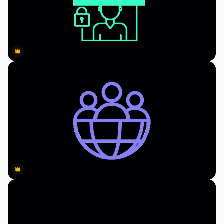
Premium
Premium
Premium
Premium