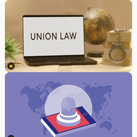
Premium
Premium