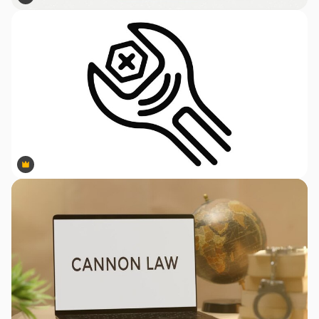
Premium
Premium
Premium
Premium