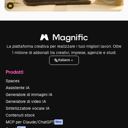
Premium
Premium
La piattaforma creativa per realizzare i tuoi migliori lavori. Oltre
1 milione di abbonati tra creativi, imprese, agenzie e studi.
Italiano
Prodotti
Spaces
Assistente IA
Generatore di immagini IA
Generatore di video IA
Sintetizzatore vocale IA
Contenuti stock
MCP per Claude/ChatGPT
New