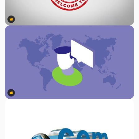
Premium
Premium
Premium
Premium