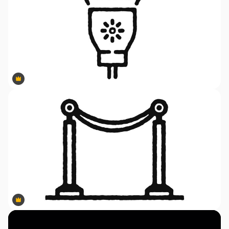
Premium
Premium
Premium
Premium