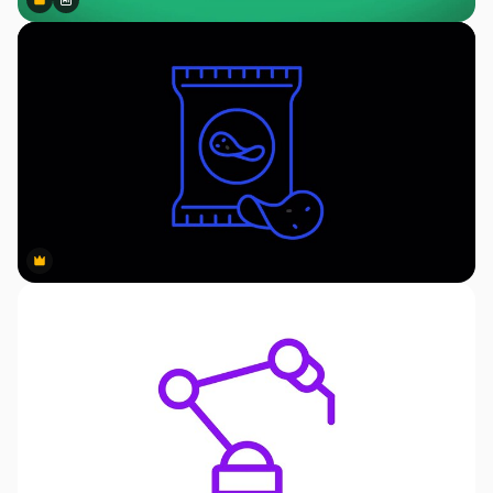
Premium
Premium
Generato dall'IA
Premium
Premium