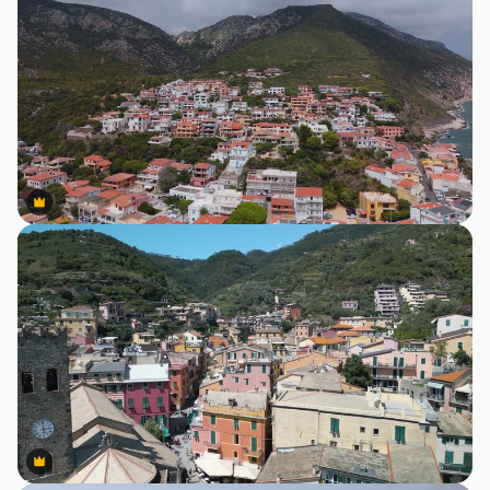
Premium
Premium
Premium
Premium