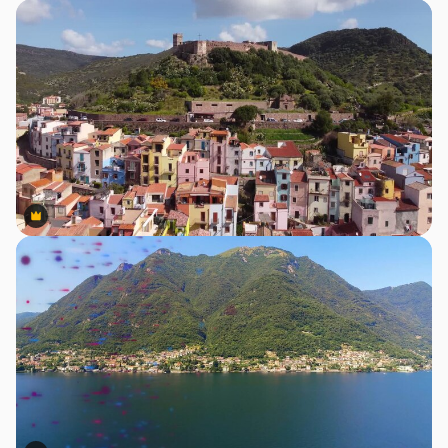
Premium
Premium