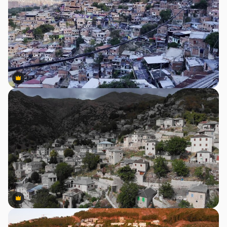
Premium
Premium
Premium
Premium