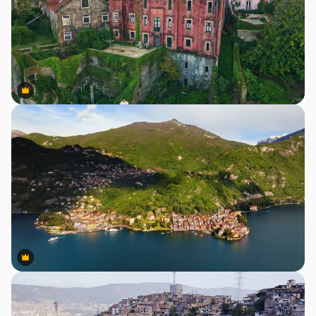
Premium
Premium
Premium
Premium