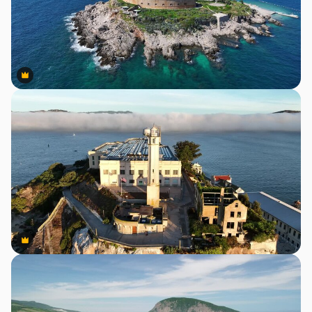
Premium
Premium
Premium
Premium