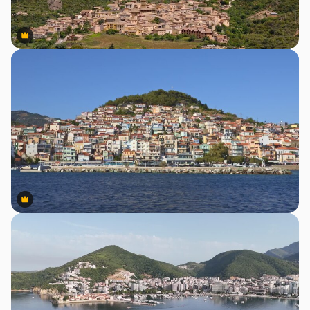
Premium
Premium
Premium
Premium