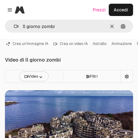
Magnific
Prezzi
Accedi
Close menu
Cancella
Cerca 
Crea un'immagine IA
Crea un video IA
Astratto
Animazione
Video di Il giorno zombi
Video
Filtri