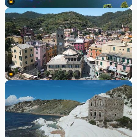
Premium
Premium
Premium
Premium