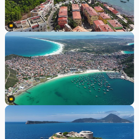
Premium
Premium
Premium
Premium