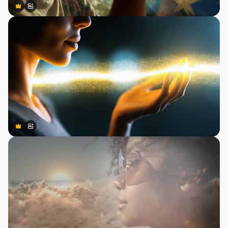
Premium
Premium
Generato dall'IA
Premium
Premium
Generato dall'IA