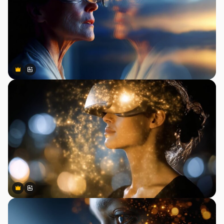
Premium
Premium
Generato dall'IA
Premium
Premium
Generato dall'IA