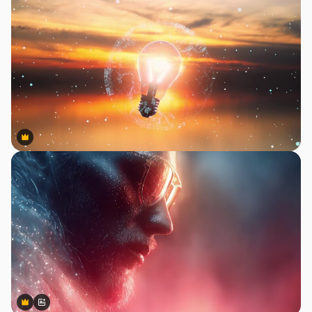
Premium
Premium
Premium
Premium
Generato dall'IA