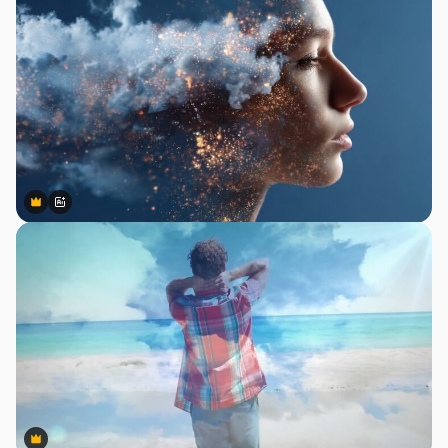
Premium
Premium
Generato dall'IA
Premium
Premium