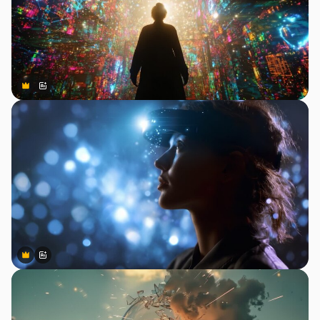
Premium
Premium
Generato dall'IA
Premium
Premium
Generato dall'IA