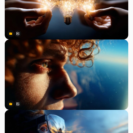
Premium
Premium
Generato dall'IA
Premium
Premium
Generato dall'IA