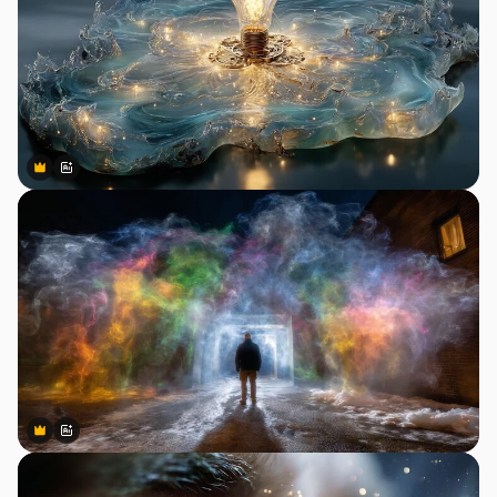
Premium
Premium
Generato dall'IA
Premium
Premium
Generato dall'IA