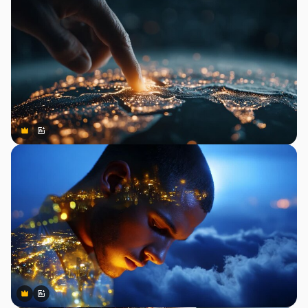
Premium
Premium
Generato dall'IA
Premium
Premium
Generato dall'IA