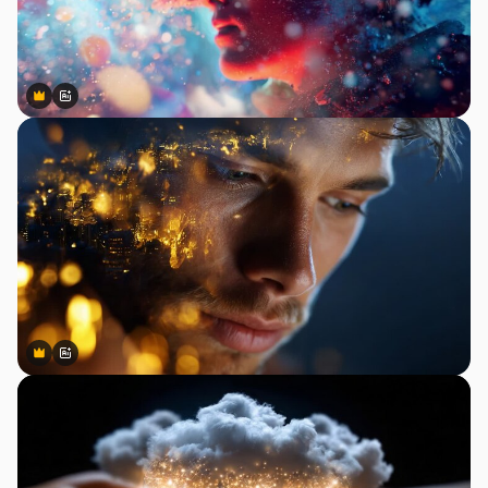
Premium
Premium
Generato dall'IA
Premium
Premium
Generato dall'IA