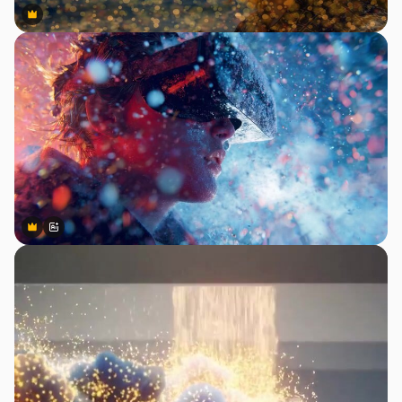
Premium
Premium
Premium
Premium
Generato dall'IA