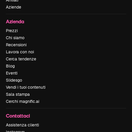
Aziende
Azienda
Prezzi
Chi siamo
Recensioni
Lavora con noi
Cerca tendenze
Blog
Eventi
Slidesgo
Vendi i tuoi contenuti
Sala stampa
Cerchi magnific.ai
Contattaci
Assistenza clienti
Instagram