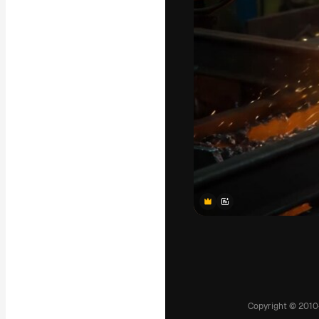
La piattaforma c
migliori lavori. 
creativi, impres
Italiano
Premium
Premium
Premium
Premium
Premium
Premium
Premium
Premium
Premium
Premium
Premium
Premium
Premium
Premium
Premium
Premium
Premium
Premium
Premium
Premium
Premium
Premium
Premium
Premium
Premium
Premium
Premium
Premium
Premium
Premium
Premium
Premium
Premium
Premium
Premium
Premium
Premium
Premium
Premium
Premium
Premium
Premium
Premium
Premium
Premium
Premium
Premium
Premium
Premium
Premium
Premium
Premium
Premium
Premium
Premium
Premium
Premium
Premium
Premium
Premium
Premium
Premium
Premium
Premium
Premium
Premium
Premium
Premium
Premium
Premium
Premium
Premium
Premium
Premium
Premium
Premium
Premium
Premium
Premium
Premium
Premium
Premium
Premium
Premium
Premium
Premium
Premium
Premium
Premium
Premium
Premium
Premium
Generato dall'IA
Generato dall'IA
Generato dall'IA
Generato dall'IA
Generato dall'IA
Generato dall'IA
Generato dall'IA
Generato dall'IA
Generato dall'IA
Generato dall'IA
Generato dall'IA
Generato dall'IA
Generato dall'IA
Generato dall'IA
Generato dall'IA
Generato dall'IA
Generato dall'IA
Generato dall'IA
Generato dall'IA
Generato dall'IA
Generato dall'IA
Generato dall'IA
Generato dall'IA
Generato dall'IA
Generato dall'IA
Generato dall'IA
Generato dall'IA
Generato dall'IA
Copyright © 2010