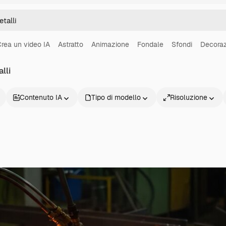
rea un video IA
Astratto
Animazione
Fondale
Sfondi
Decora
lli
Contenuto IA
Tipo di modello
Risoluzione
Prodotti
Inizia