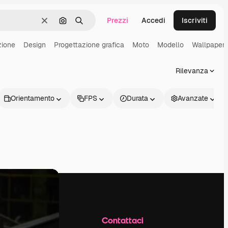
Prezzi
Accedi
Iscriviti
Cancella
Cerca per immagine
Ricerca
zione
Design
Progettazione grafica
Moto
Modello
Wallpaper
Rilevanza
Orientamento
FPS
Durata
Avanzate
Azienda
Contattaci