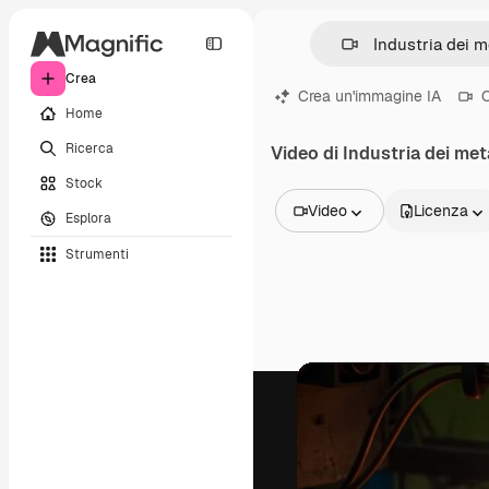
Crea
Crea un'immagine IA
C
Home
Ricerca
Video di Industria dei meta
Stock
Video
Licenza
Esplora
Tutte le immagini
Strumenti
Vettori
Illustrazioni
Foto
PSD
Modelli
Mockup
Video
Clip video
Motion graphic
Modelli di video
Icone
Modelli 3D
Font