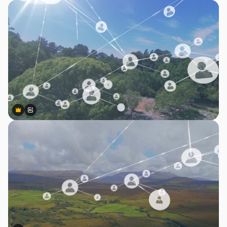
Premium
Premium
Generato dall'IA