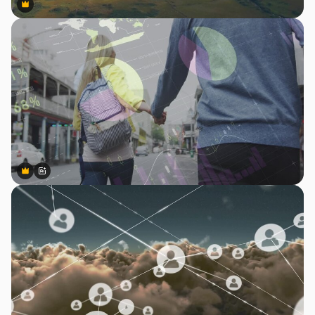
Premium
Premium
Premium
Premium
Generato dall'IA