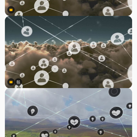
Premium
Premium
Premium
Premium
Generato dall'IA