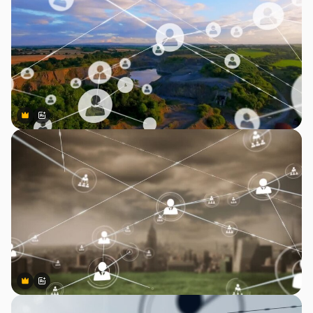
Premium
Premium
Generato dall'IA
Premium
Premium
Generato dall'IA