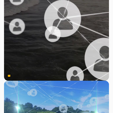
Premium
Premium