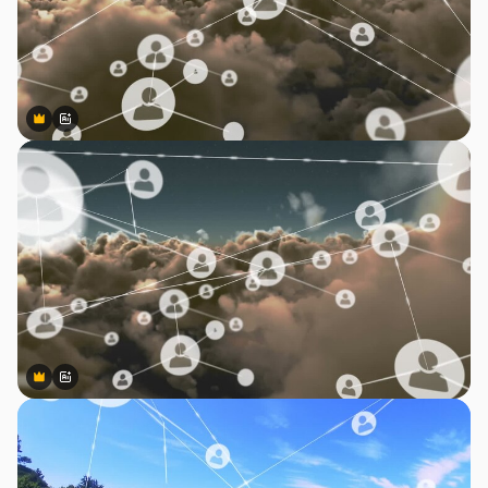
Premium
Premium
Generato dall'IA
Premium
Premium
Generato dall'IA