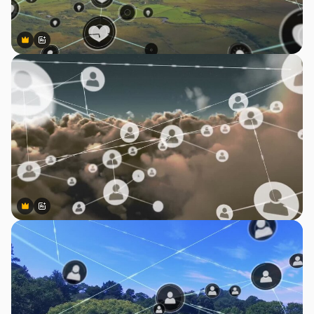
Premium
Premium
Generato dall'IA
Premium
Premium
Generato dall'IA