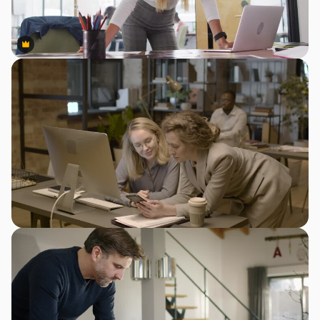
Premium
Premium