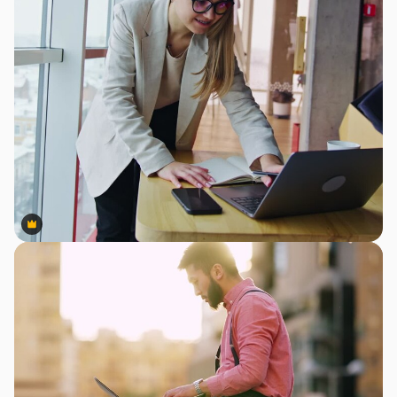
Premium
Premium