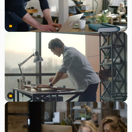
Premium
Premium
Premium
Premium