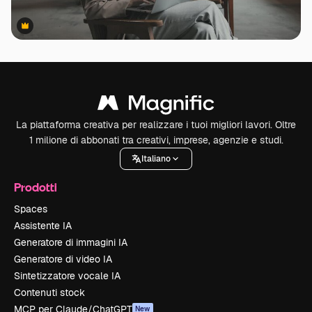
Premium
Premium
La piattaforma creativa per realizzare i tuoi migliori lavori. Oltre
1 milione di abbonati tra creativi, imprese, agenzie e studi.
Italiano
Prodotti
Spaces
Assistente IA
Generatore di immagini IA
Generatore di video IA
Sintetizzatore vocale IA
Contenuti stock
MCP per Claude/ChatGPT
New