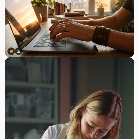
Premium
Premium
Generato dall'IA