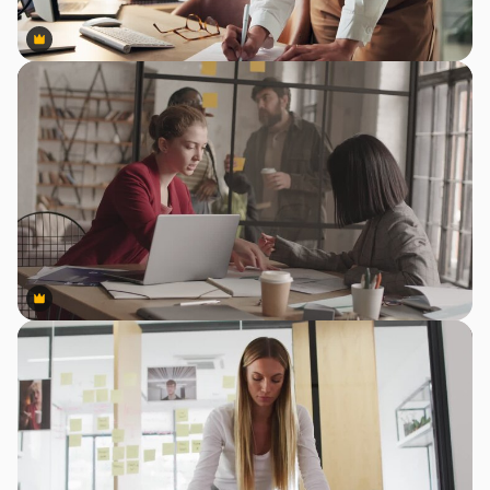
Premium
Premium
Premium
Premium