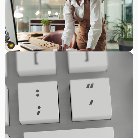
Premium
Premium