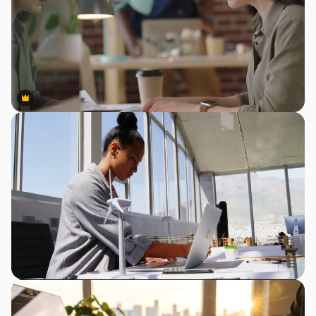
Premium
Premium