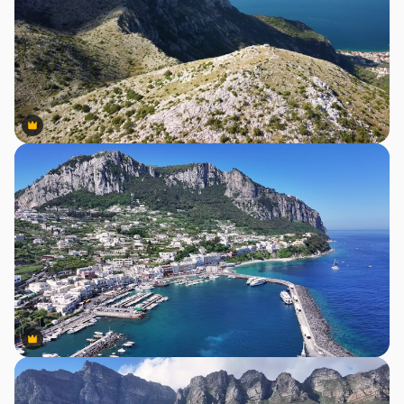
Premium
Premium
Premium
Premium