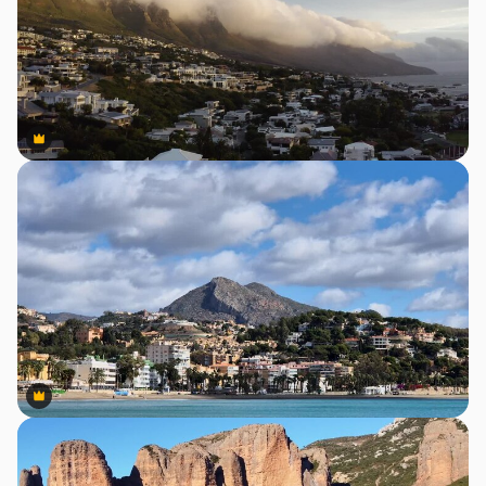
Premium
Premium
Premium
Premium