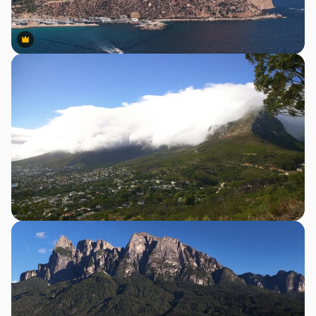
Premium
Premium