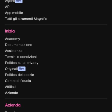
Agenti
New
API
App mobile
Tutti gli strumenti Magnific
Inizia
Academy
Documentazione
Assistenza
Termini e condizioni
Politica sulla privacy
Originali
New
Politica dei cookie
Centro di fiducia
Affiliati
Aziende
Azienda