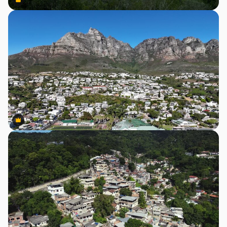
Premium
Premium
Premium
Premium