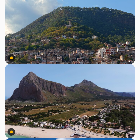
Premium
Premium
Premium
Premium