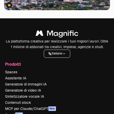
Premium
Premium
La piattaforma creativa per realizzare i tuoi migliori lavori. Oltre
1 milione di abbonati tra creativi, imprese, agenzie e studi.
Italiano
Prodotti
Spaces
Assistente IA
Generatore di immagini IA
Generatore di video IA
Sintetizzatore vocale IA
Contenuti stock
MCP per Claude/ChatGPT
New