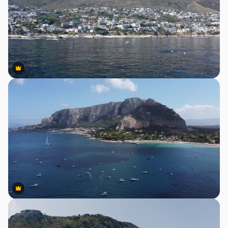
Premium
Premium
Premium
Premium