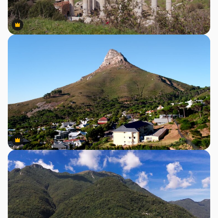
Premium
Premium
Premium
Premium