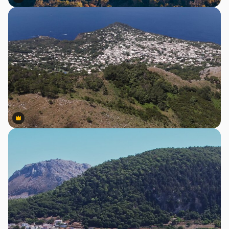
Premium
Premium
Premium
Premium