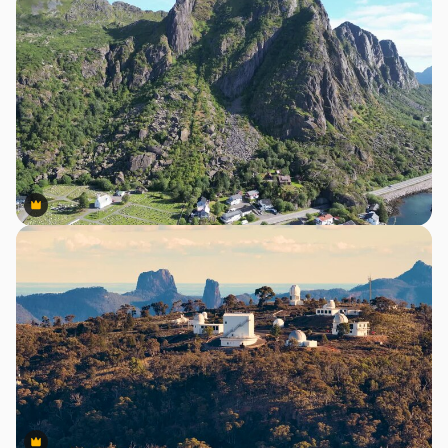
Premium
Premium