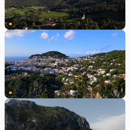
Premium
Premium
Premium
Premium