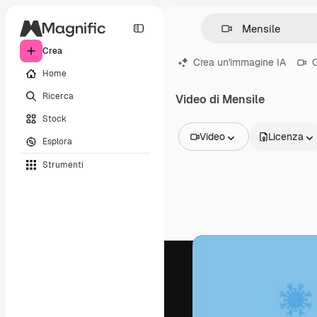
Crea
Crea un'immagine IA
C
Home
Ricerca
Video di Mensile
Stock
Video
Licenza
Esplora
Tutte le immagini
Strumenti
Vettori
Illustrazioni
Foto
PSD
Modelli
Mockup
Video
Clip video
Motion graphic
Modelli di video
Icone
Modelli 3D
Font