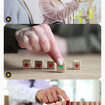
Premium
Premium
Premium
Premium