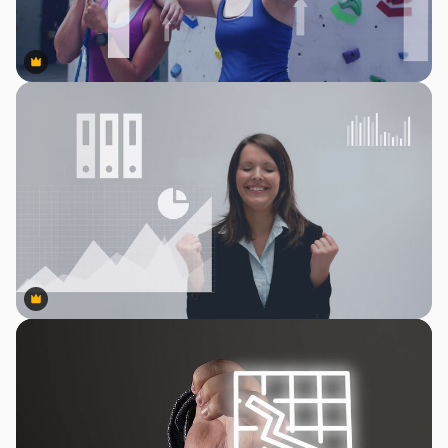
Premium
Premium
Premium
Premium