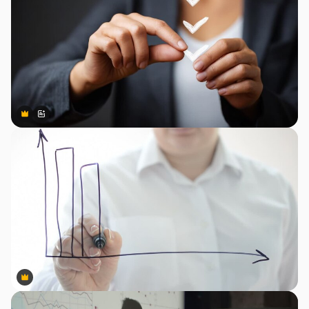
Premium
Premium
Generato dall'IA
Premium
Premium