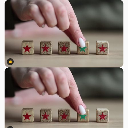
Premium
Premium