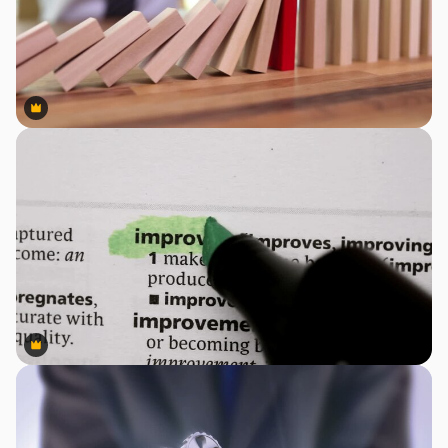
Premium
Premium
Premium
Premium