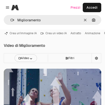
Magnific
Prezzi
Accedi
Close menu
Cancella
Cerca 
Crea un'immagine IA
Crea un video IA
Astratto
Animazione
Video di Miglioramento
Video
Filtri