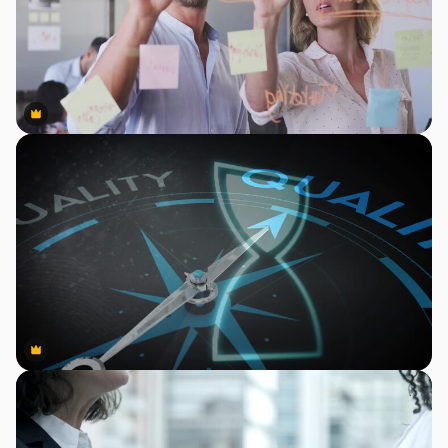
Premium
Premium
Premium
Premium