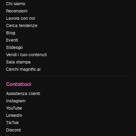
Chi siamo
Recensioni
Lavora con noi
Cerca tendenze
Blog
Eventi
Slidesgo
Vendi i tuoi contenuti
Sala stampa
Cerchi magnific.ai
Contattaci
Assistenza clienti
Instagram
YouTube
LinkedIn
TikTok
Discord