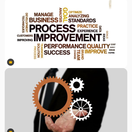
Premium
Premium