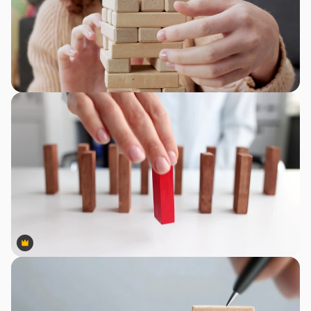
Premium
Premium