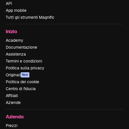
API
App mobile
Tutti gli strumenti Magnific
Inizia
Academy
Documentazione
Assistenza
Termini e condizioni
Politica sulla privacy
Originali
New
Politica dei cookie
Centro di fiducia
Affiliati
Aziende
Azienda
Prezzi