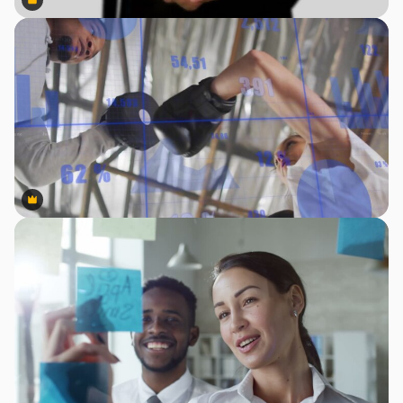
Premium
Premium
Premium
Premium