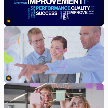
Premium
Premium
Premium
Premium