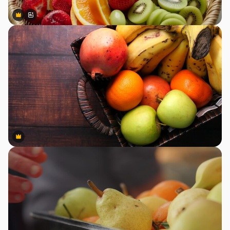
Premium
Premium
Generato dall'IA
Premium
Premium