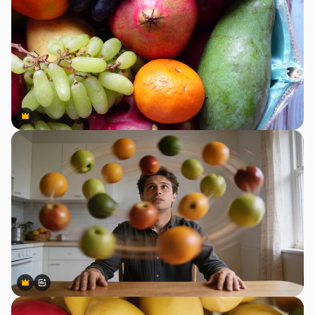
Premium
Premium
Premium
Premium
Generato dall'IA