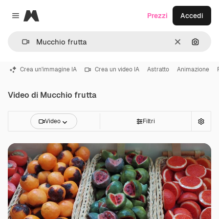
Magnific
Prezzi
Accedi
Close menu
Cancella
Cerca 
Crea un'immagine IA
Crea un video IA
Astratto
Animazione
Video di Mucchio frutta
Video
Filtri