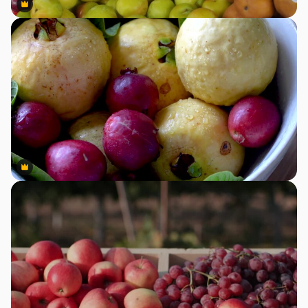
Premium
Premium
Premium
Premium