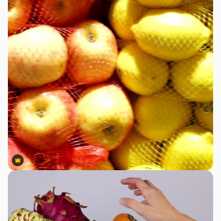
Premium
Premium