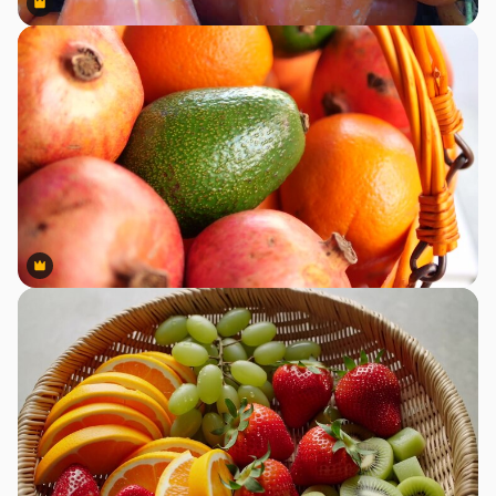
Premium
Premium
Premium
Premium