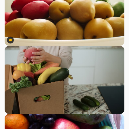
Premium
Premium