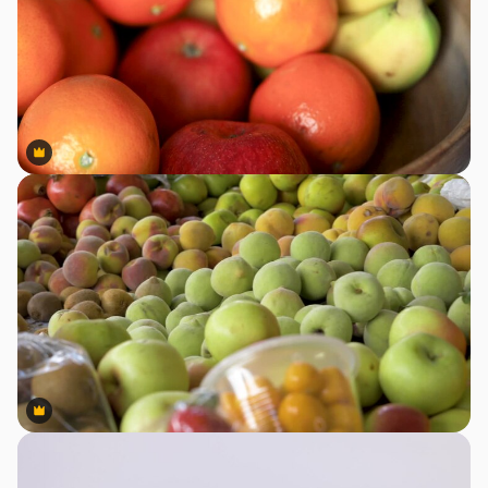
Premium
Premium
Premium
Premium