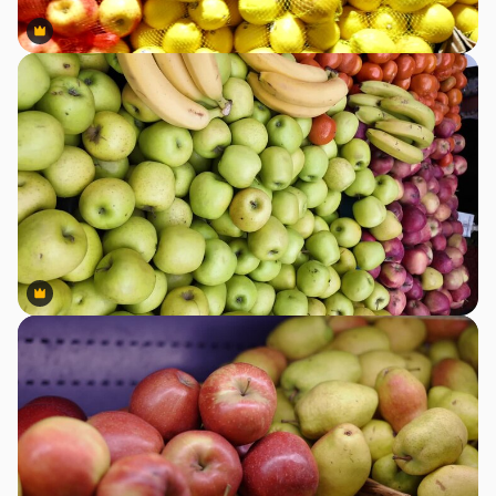
Premium
Premium
Premium
Premium