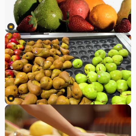
Premium
Premium
Premium
Premium