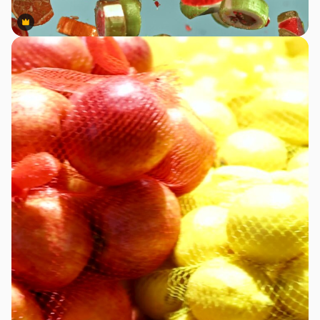
Premium
Premium