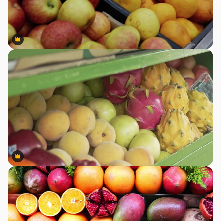
Premium
Premium
Premium
Premium