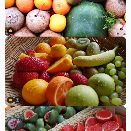
Premium
Premium
Premium
Premium
Generato dall'IA