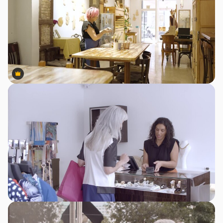
Premium
Premium