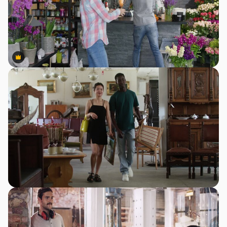
Premium
Premium