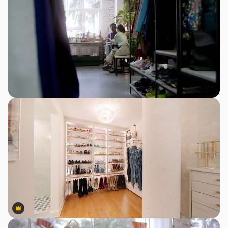
Premium
Premium