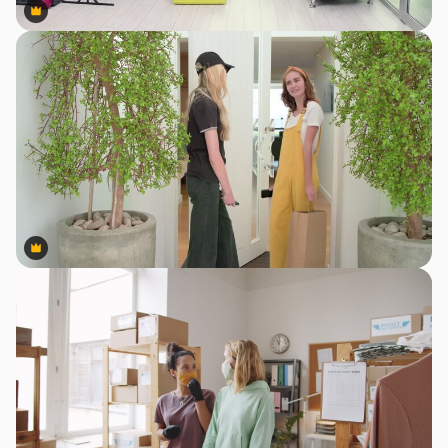
Premium
Premium
Premium
Premium