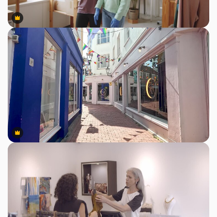
Premium
Premium
Premium
Premium