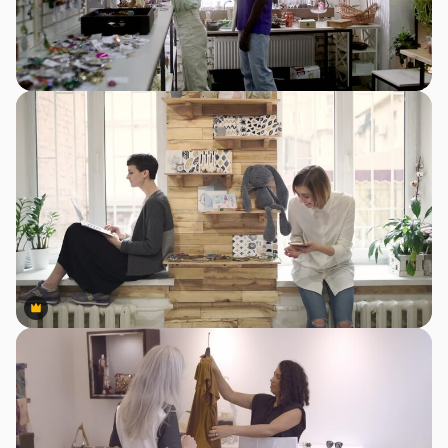
Premium
Premium