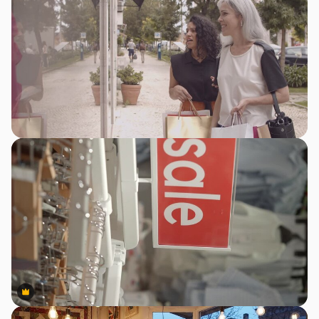
Premium
Premium