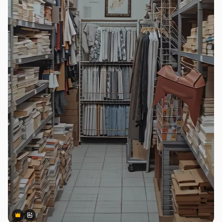
Premium
Premium
Generato dall'IA