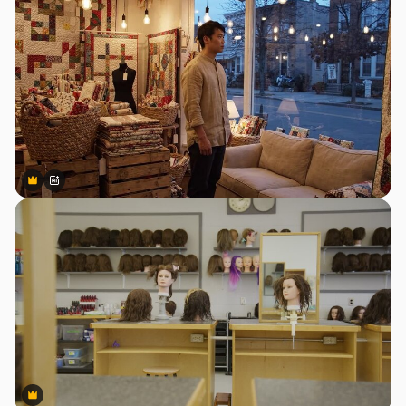
Premium
Premium
Generato dall'IA
Premium
Premium