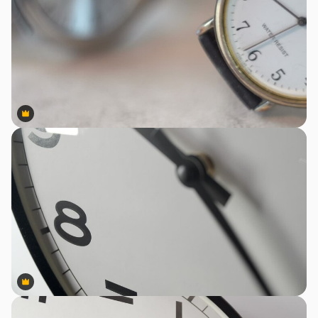
Premium
Premium
Premium
Premium