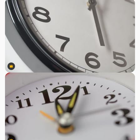
Premium
Premium