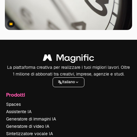
Premium
Premium
La piattaforma creativa per realizzare i tuoi migliori lavori. Oltre
1 milione di abbonati tra creativi, imprese, agenzie e studi.
Italiano
Prodotti
Spaces
Assistente IA
Generatore di immagini IA
Generatore di video IA
Sintetizzatore vocale IA