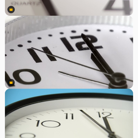
Premium
Premium
Premium
Premium