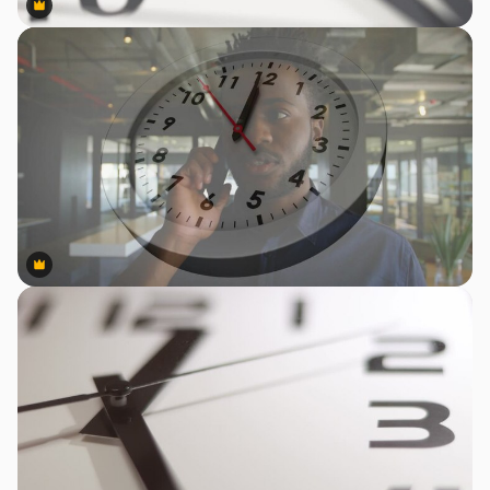
Premium
Premium
Premium
Premium