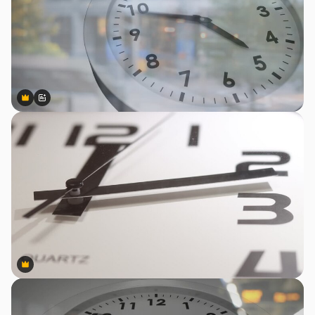
Premium
Premium
Generato dall'IA
Premium
Premium