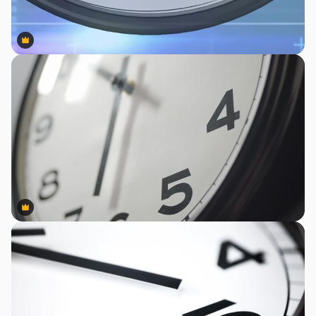
Premium
Premium
Premium
Premium