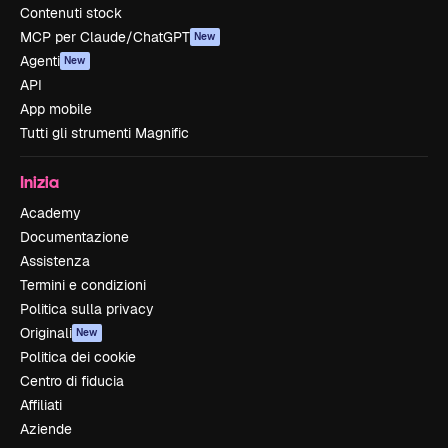
Contenuti stock
MCP per Claude/ChatGPT
New
Agenti
New
API
App mobile
Tutti gli strumenti Magnific
Inizia
Academy
Documentazione
Assistenza
Termini e condizioni
Politica sulla privacy
Originali
New
Politica dei cookie
Centro di fiducia
Affiliati
Aziende