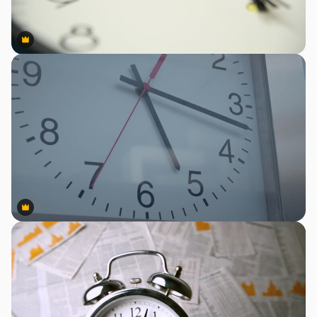
Premium
Premium
Premium
Premium