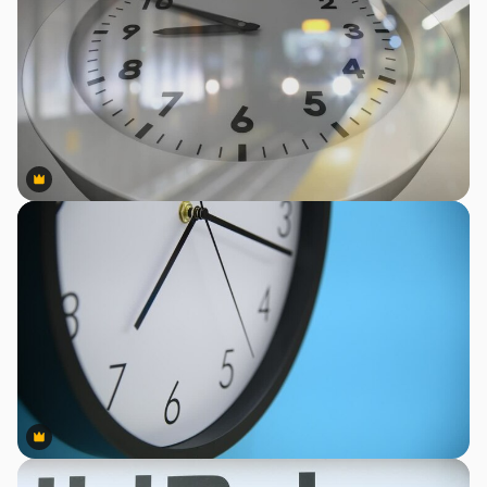
Premium
Premium
Premium
Premium