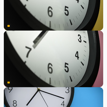
Premium
Premium
Premium
Premium