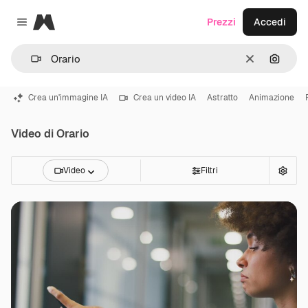
Magnific
Prezzi
Accedi
Close menu
Cancella
Cerca 
Crea un'immagine IA
Crea un video IA
Astratto
Animazione
Video di Orario
Video
Filtri