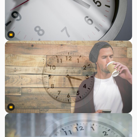
Premium
Premium
Premium
Premium