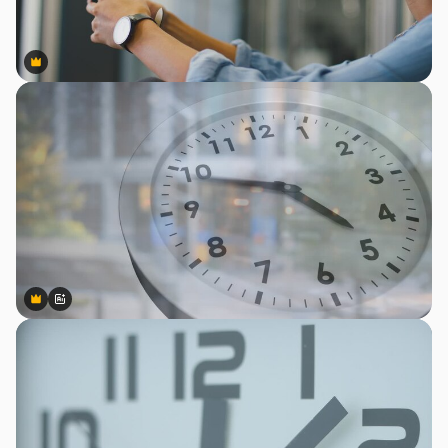
Premium
Premium
Premium
Premium
Generato dall'IA