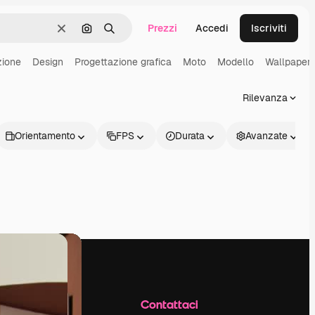
Prezzi
Accedi
Iscriviti
Cancella
Cerca per immagine
Ricerca
zione
Design
Progettazione grafica
Moto
Modello
Wallpaper
Rilevanza
Orientamento
FPS
Durata
Avanzate
Azienda
Contattaci