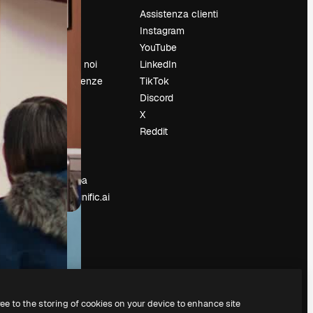
Prezzi
Assistenza clienti
Chi siamo
Instagram
Recensioni
YouTube
Lavora con noi
LinkedIn
Cerca tendenze
TikTok
Blog
Discord
Eventi
X
Slidesgo
Reddit
e
Vendi i tuoi
contenuti
Sala stampa
Cerchi magnific.ai
ree to the storing of cookies on your device to enhance site