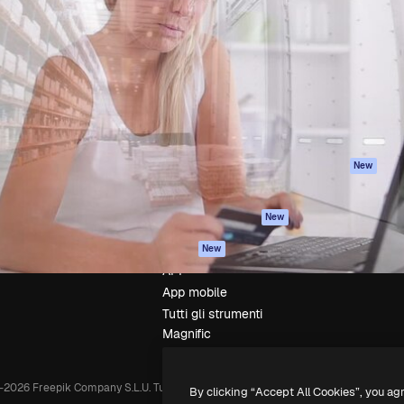
reativa per realizzare i tuoi
Spaces
Academy
Oltre 1 milione di abbonati tra
Assistente IA
Documentazione
e, agenzie e studi.
Generatore di
Assistenza
immagini IA
Termini e
Generatore di video
condizioni
IA
Politica sulla
Sintetizzatore
privacy
vocale IA
Originali
New
Contenuti stock
Politica dei cooki
MCP per
Centro di fiducia
New
Claude/ChatGPT
Affiliati
Agenti
New
Aziende
API
App mobile
Tutti gli strumenti
Magnific
-
2026
Freepik Company S.L.U.
Tutti i diritti riservati
.
By clicking “Accept All Cookies”, you ag