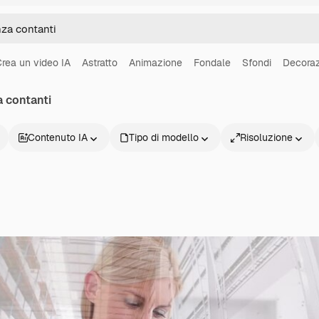
rea un video IA
Astratto
Animazione
Fondale
Sfondi
Decora
 contanti
Contenuto IA
Tipo di modello
Risoluzione
Prodotti
Inizia