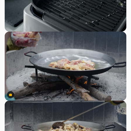
Premium
Premium