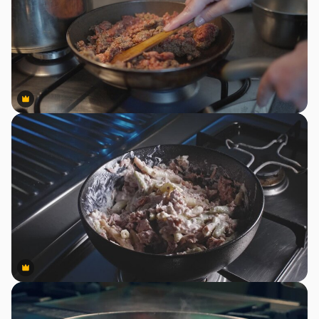
Premium
Premium
Premium
Premium