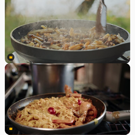
Premium
Premium
Premium
Premium