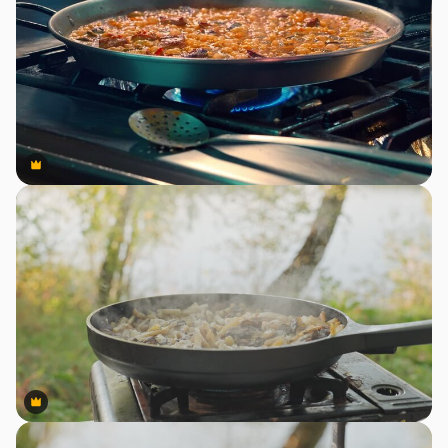
Premium
Premium
Premium
Premium