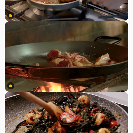
Premium
Premium
Premium
Premium