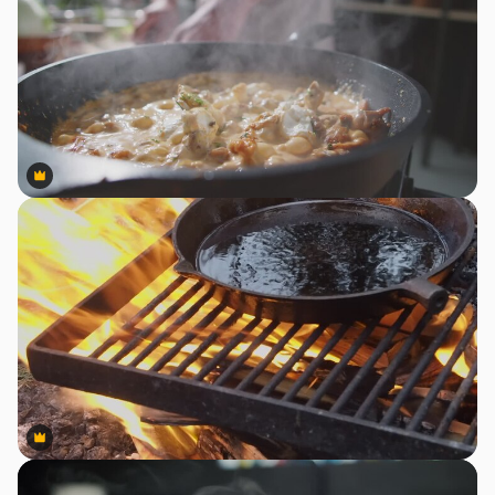
Premium
Premium
Premium
Premium