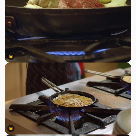
Premium
Premium
Premium
Premium