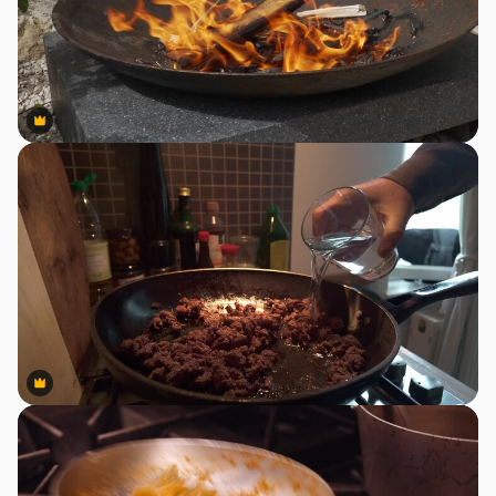
Premium
Premium
Premium
Premium