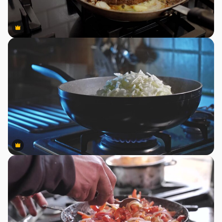
Premium
Premium
Premium
Premium