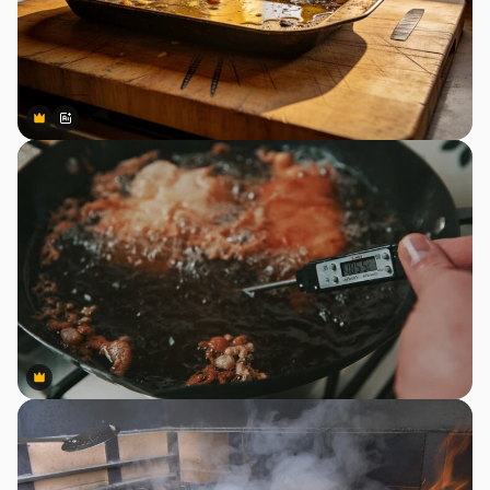
Premium
Premium
Generato dall'IA
Premium
Premium