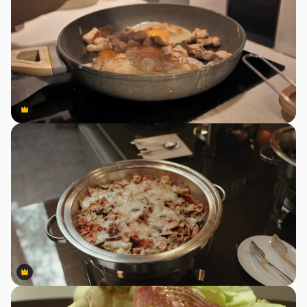
Premium
Premium
Premium
Premium