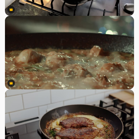
Premium
Premium
Premium
Premium