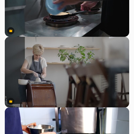
Premium
Premium
Premium
Premium