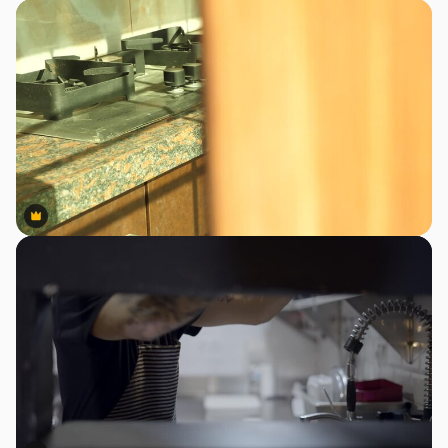
Premium
Premium