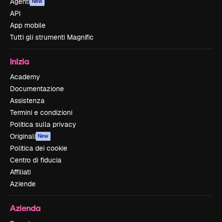
Agenti
New
API
App mobile
Tutti gli strumenti Magnific
Inizia
Academy
Documentazione
Assistenza
Termini e condizioni
Politica sulla privacy
Originali
New
Politica dei cookie
Centro di fiducia
Affiliati
Aziende
Azienda