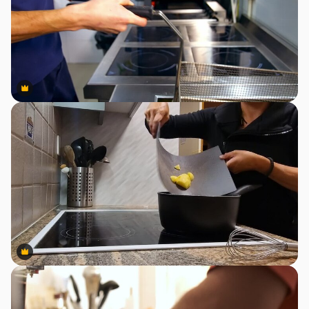
Premium
Premium
Premium
Premium