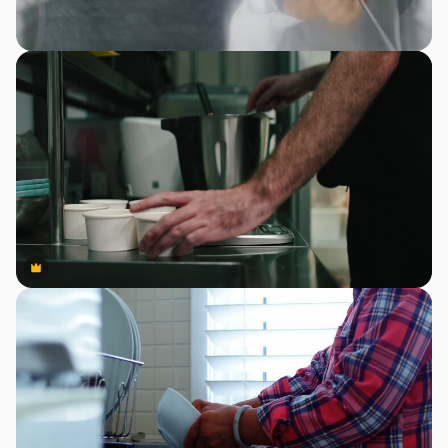
Premium
Premium