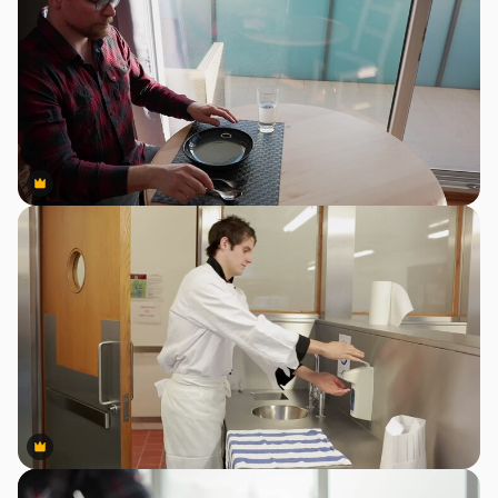
Premium
Premium
Premium
Premium