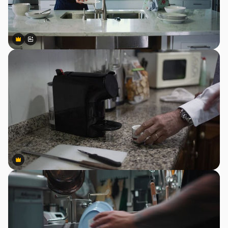
Premium
Premium
Generato dall'IA
Premium
Premium