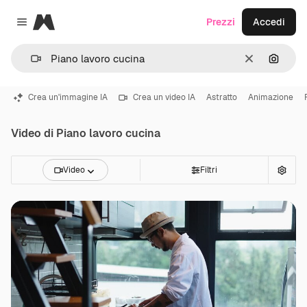
Magnific
Prezzi
Accedi
Close menu
Cancella
Cerca 
Crea un'immagine IA
Crea un video IA
Astratto
Animazione
Video di Piano lavoro cucina
Video
Filtri