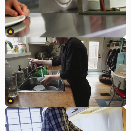
Premium
Premium
Premium
Premium