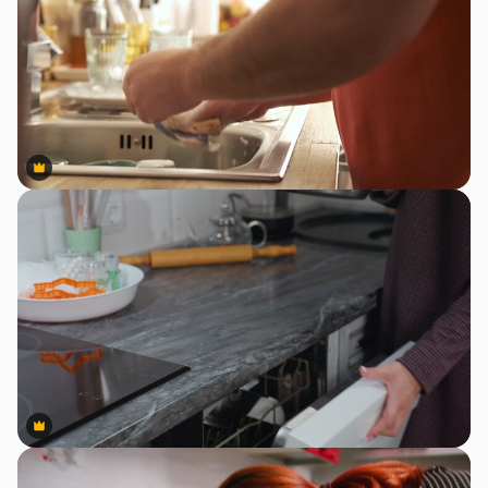
Premium
Premium
Premium
Premium