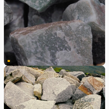
Premium
Premium