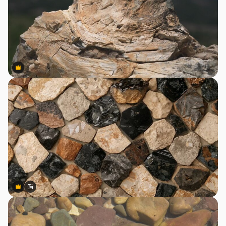
Premium
Premium
Premium
Premium
Generato dall'IA