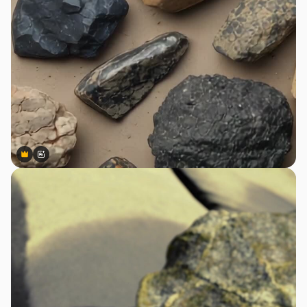
Premium
Premium
Generato dall'IA