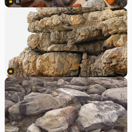
Premium
Premium
Generato dall'IA
Premium
Premium