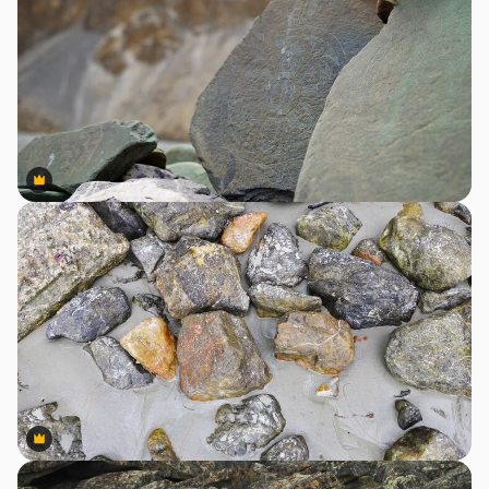
Premium
Premium
Premium
Premium