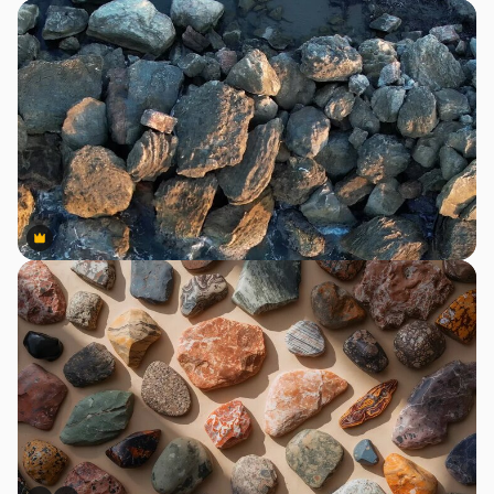
Premium
Premium