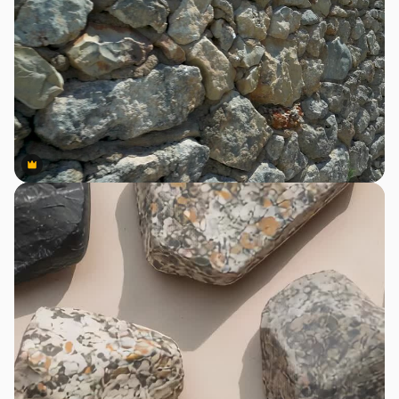
Premium
Premium