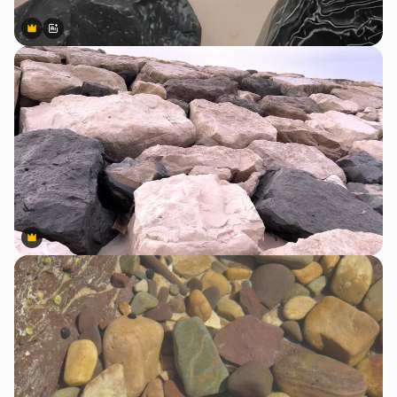
Premium
Premium
Generato dall'IA
Premium
Premium