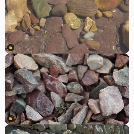
Premium
Premium
Premium
Premium