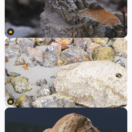
Premium
Premium
Premium
Premium