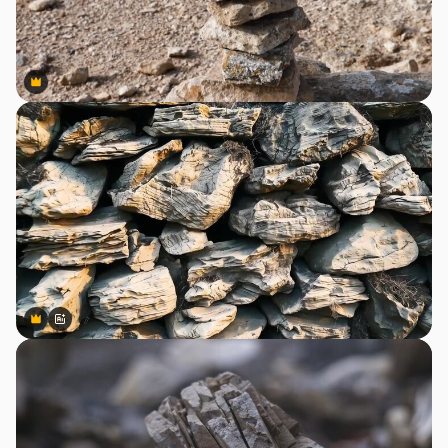
Premium
Premium
Premium
Premium
Generato dall'IA