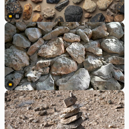
Premium
Premium
Generato dall'IA
Premium
Premium