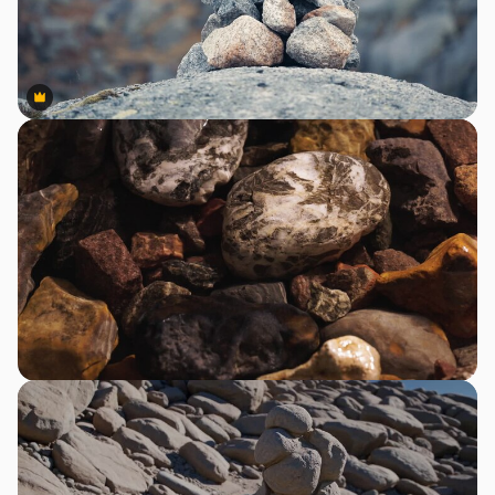
Premium
Premium