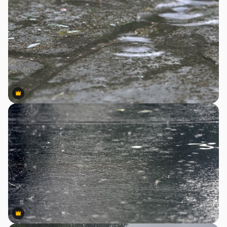
Premium
Premium
Premium
Premium