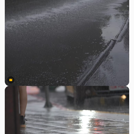
Premium
Premium