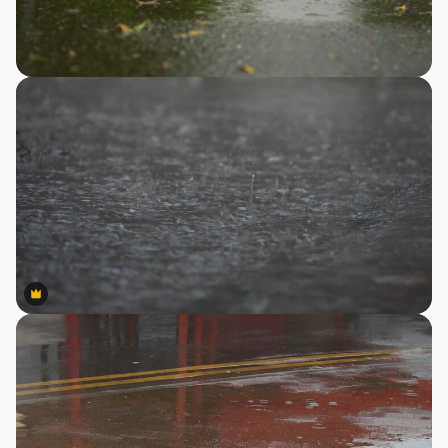
Premium
Premium