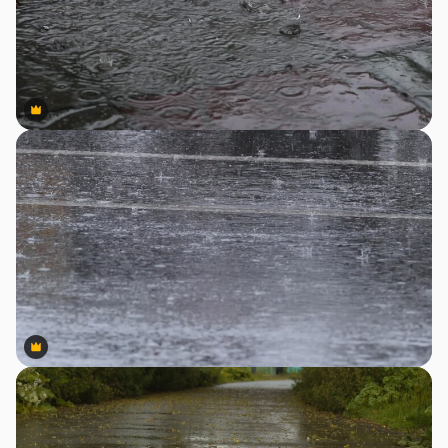
Premium
Premium
Premium
Premium