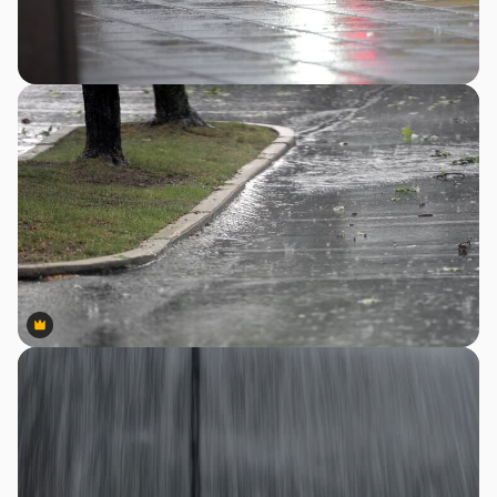
Premium
Premium