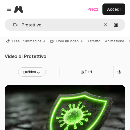
Magnific
Prezzi
Accedi
Close menu
Cancella
Cerca 
Crea un'immagine IA
Crea un video IA
Astratto
Animazione
Video di Protettivo
Video
Filtri