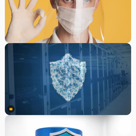
Premium
Premium