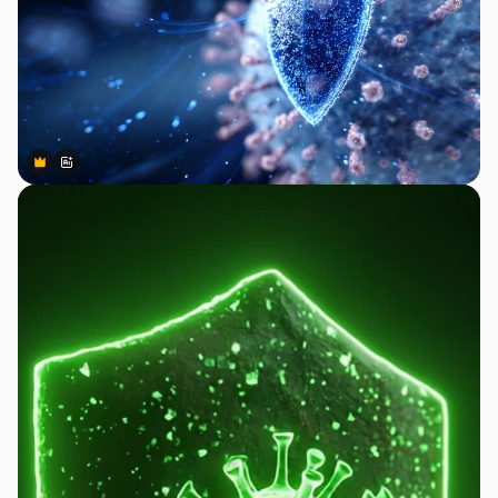
Premium
Premium
Generato dall'IA