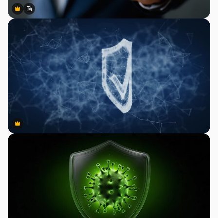
Premium
Premium
Generato dall'IA
Premium
Premium