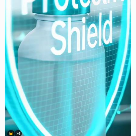
Premium
Premium
Generato dall'IA