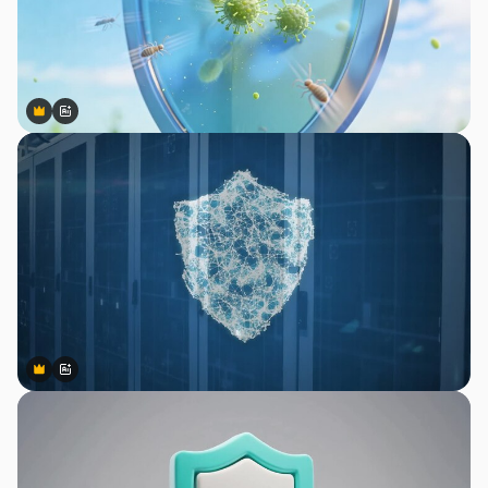
Premium
Premium
Generato dall'IA
Premium
Premium
Generato dall'IA