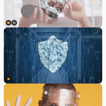
Premium
Premium
Generato dall'IA
Premium
Premium