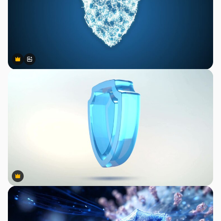
Premium
Premium
Generato dall'IA
Premium
Premium