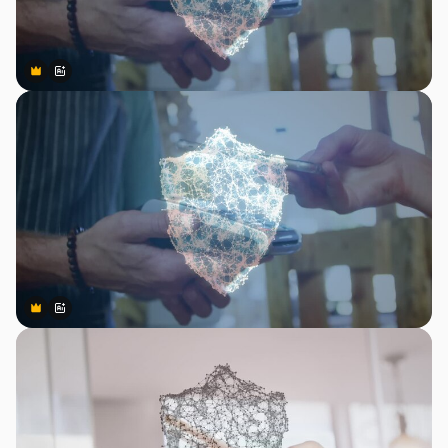
Premium
Premium
Generato dall'IA
Premium
Premium
Generato dall'IA