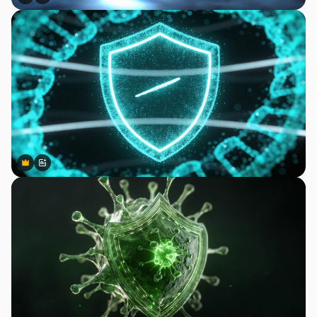
Premium
Premium
Generato dall'IA
Premium
Premium
Generato dall'IA