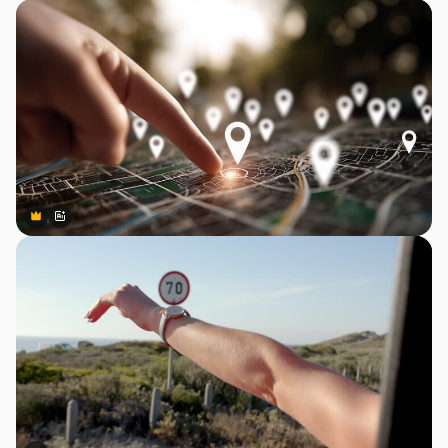
Premium
Premium
Generato dall'IA