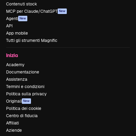
Contenuti stock
MCP per Claude/ChatGPT
New
Agenti
New
API
App mobile
Tutti gli strumenti Magnific
Inizia
Academy
Documentazione
Assistenza
Termini e condizioni
Politica sulla privacy
Originali
New
Politica dei cookie
Centro di fiducia
Affiliati
Aziende