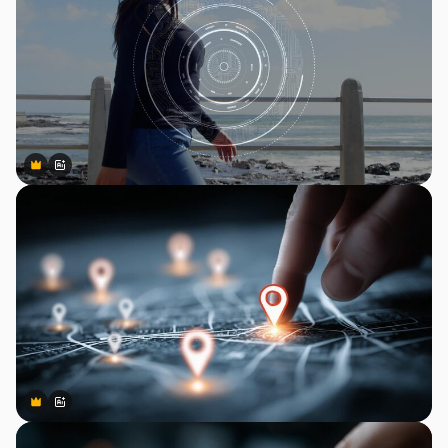
Premium
Premium
Generato dall'IA
Premium
Premium
Generato dall'IA