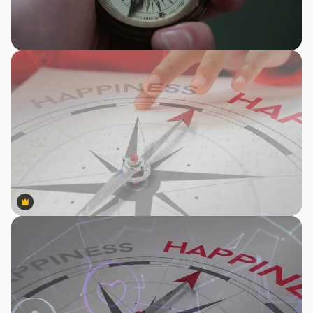
Premium
Premium