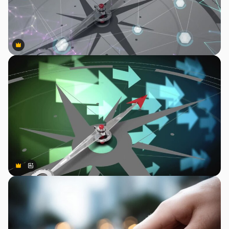
Premium
Premium
Premium
Premium
Generato dall'IA