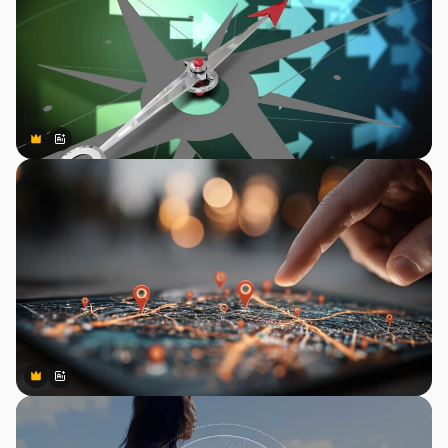
Premium
Premium
Generato dall'IA
Premium
Premium
Generato dall'IA