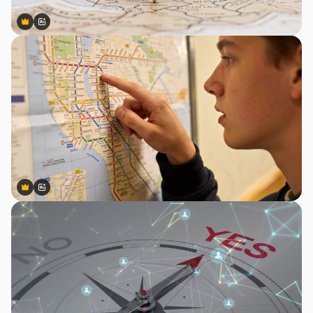
Premium
Premium
Generato dall'IA
Premium
Premium
Generato dall'IA