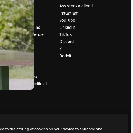
Prezzi
Assistenza clienti
Chi siamo
Instagram
Recensioni
YouTube
Lavora con noi
LinkedIn
Cerca tendenze
TikTok
Blog
Discord
Eventi
X
Slidesgo
Reddit
e
Vendi i tuoi
contenuti
Sala stampa
Cerchi magnific.ai
ree to the storing of cookies on your device to enhance site