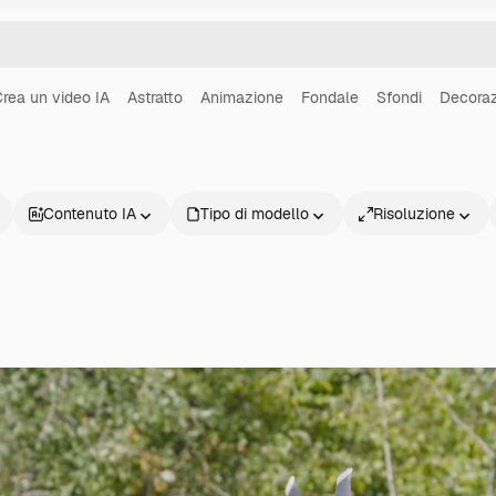
rea un video IA
Astratto
Animazione
Fondale
Sfondi
Decora
Contenuto IA
Tipo di modello
Risoluzione
Prodotti
Inizia