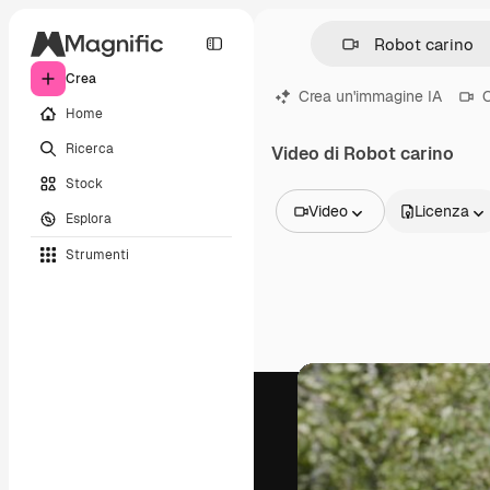
Crea
Crea un'immagine IA
C
Home
Ricerca
Video di Robot carino
Stock
Video
Licenza
Esplora
Tutte le immagini
Strumenti
Vettori
Illustrazioni
Foto
PSD
Modelli
Mockup
Video
Clip video
Motion graphic
Modelli di video
Icone
Modelli 3D
Font