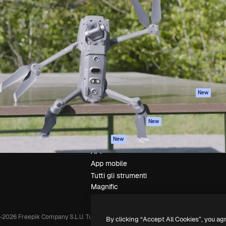
reativa per realizzare i tuoi
Spaces
Academy
Oltre 1 milione di abbonati tra
Assistente IA
Documentazione
e, agenzie e studi.
Generatore di
Assistenza
immagini IA
Termini e
Generatore di video
condizioni
IA
Politica sulla
Sintetizzatore
privacy
vocale IA
Originali
New
Contenuti stock
Politica dei cooki
MCP per
Centro di fiducia
New
Claude/ChatGPT
Affiliati
Agenti
New
Aziende
API
App mobile
Tutti gli strumenti
Magnific
-
2026
Freepik Company S.L.U.
Tutti i diritti riservati
.
By clicking “Accept All Cookies”, you ag