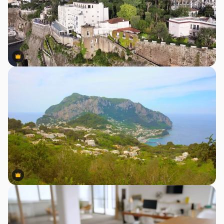
Premium
Premium
Premium
Premium