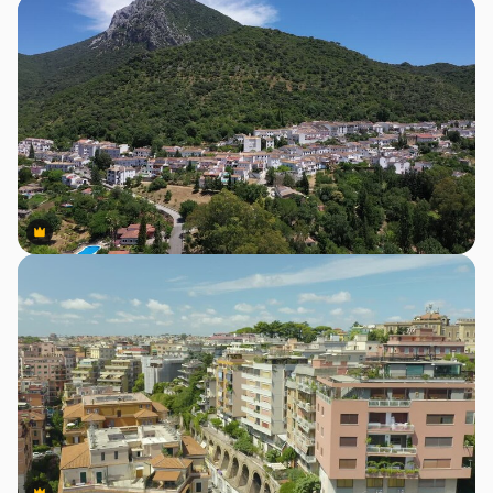
Premium
Premium