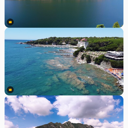
Premium
Premium
Premium
Premium