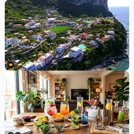
Premium
Premium