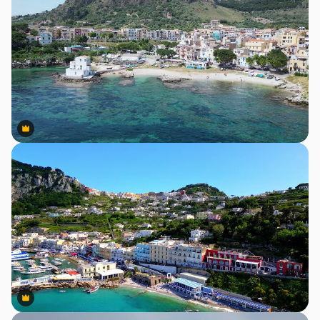
Premium
Premium
Premium
Premium