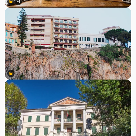
Premium
Premium
Generato dall'IA
Premium
Premium