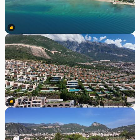
Premium
Premium
Premium
Premium