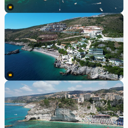
Premium
Premium
Premium
Premium