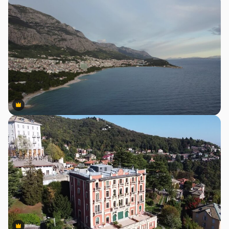
Premium
Premium