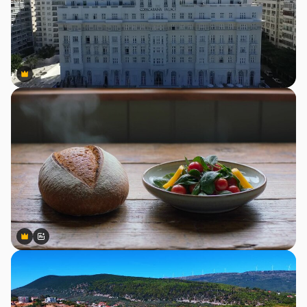
Premium
Premium
Premium
Premium
Generato dall'IA