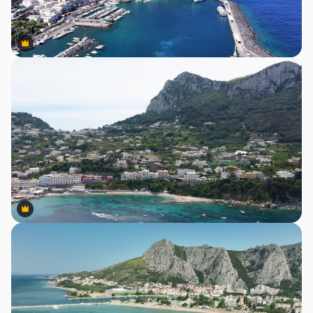
Premium
Premium
Premium
Premium