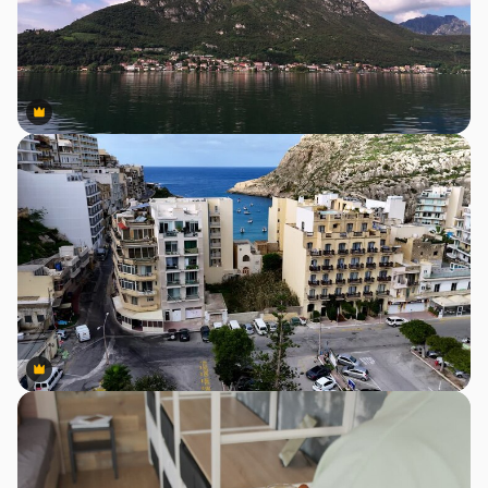
Premium
Premium
Premium
Premium