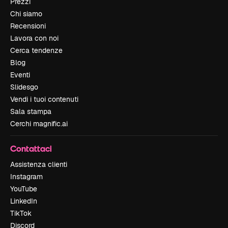
Prezzi
Chi siamo
Recensioni
Lavora con noi
Cerca tendenze
Blog
Eventi
Slidesgo
Vendi i tuoi contenuti
Sala stampa
Cerchi magnific.ai
Contattaci
Assistenza clienti
Instagram
YouTube
LinkedIn
TikTok
Discord