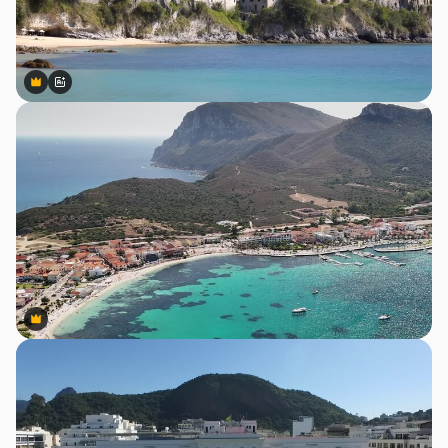
Premium
Premium
Generato dall'IA
Premium
Premium