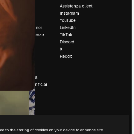
Prezzi
Assistenza clienti
Chi siamo
Instagram
Recensioni
YouTube
Lavora con noi
LinkedIn
Cerca tendenze
TikTok
Blog
Discord
Eventi
X
Slidesgo
Reddit
e
Vendi i tuoi
contenuti
Sala stampa
Cerchi magnific.ai
ree to the storing of cookies on your device to enhance site