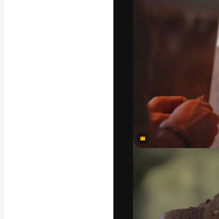
La piattaforma c
migliori lavori. 
creativi, impres
Italiano
Premium
Premium
Premium
Premium
Premium
Premium
Premium
Premium
Premium
Premium
Premium
Premium
Premium
Premium
Premium
Premium
Premium
Premium
Premium
Premium
Premium
Premium
Premium
Premium
Premium
Premium
Premium
Premium
Premium
Premium
Premium
Premium
Premium
Premium
Premium
Premium
Premium
Premium
Premium
Premium
Premium
Premium
Premium
Premium
Premium
Premium
Premium
Premium
Premium
Premium
Premium
Premium
Premium
Premium
Premium
Premium
Premium
Premium
Premium
Premium
Premium
Premium
Premium
Premium
Generato dall'IA
Generato dall'IA
Generato dall'IA
Generato dall'IA
Generato dall'IA
Copyright © 2010