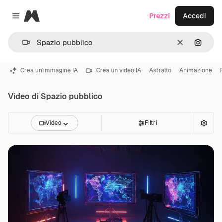
Magnific
Prezzi
Accedi
Close menu
Cancella
Cerca 
Crea un'immagine IA
Crea un video IA
Astratto
Animazione
Video di Spazio pubblico
Video
Filtri