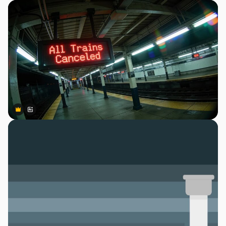
Premium
Premium
Generato dall'IA