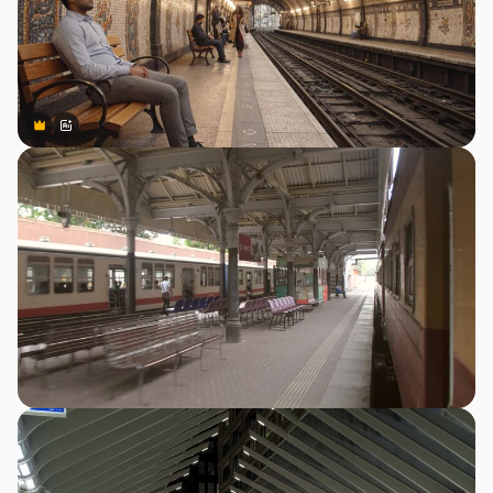
Premium
Premium
Generato dall'IA