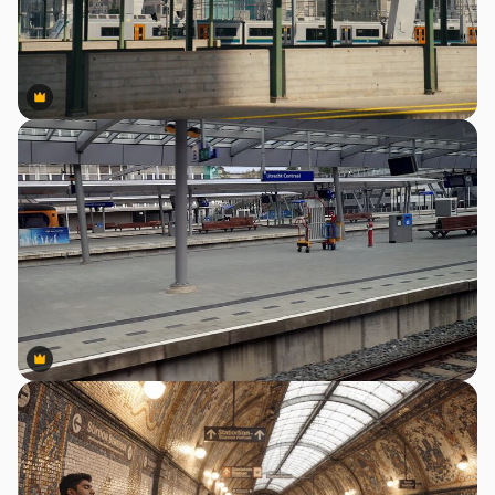
Premium
Premium
Premium
Premium