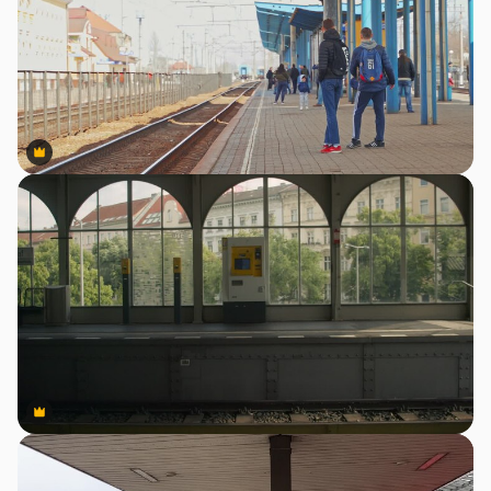
Premium
Premium
Premium
Premium