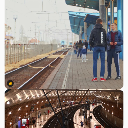
Premium
Premium