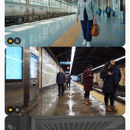
Premium
Premium
Generato dall'IA
Premium
Premium
Generato dall'IA