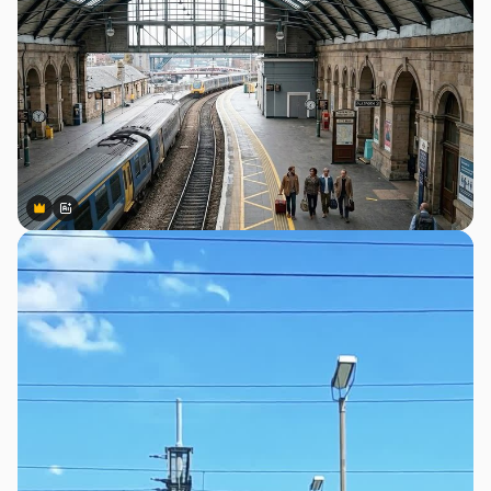
Premium
Premium
Generato dall'IA