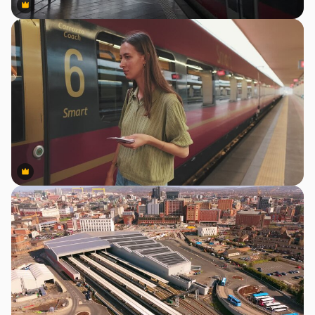
Premium
Premium
Premium
Premium