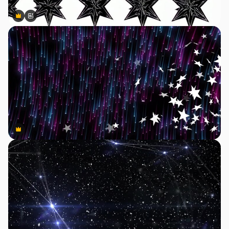
Premium
Premium
Generato dall'IA
Premium
Premium