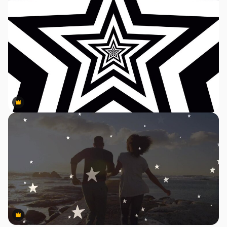
Premium
Premium
Premium
Premium