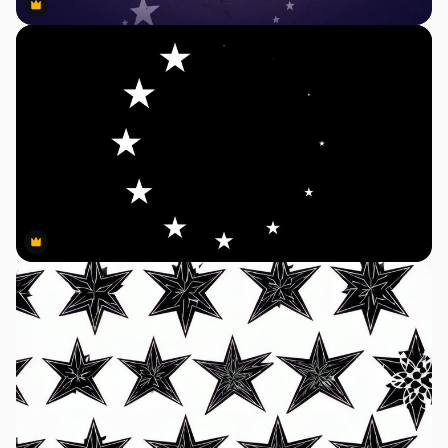
Premium
Premium
Premium
Premium