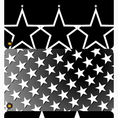
Premium
Premium
Premium
Premium