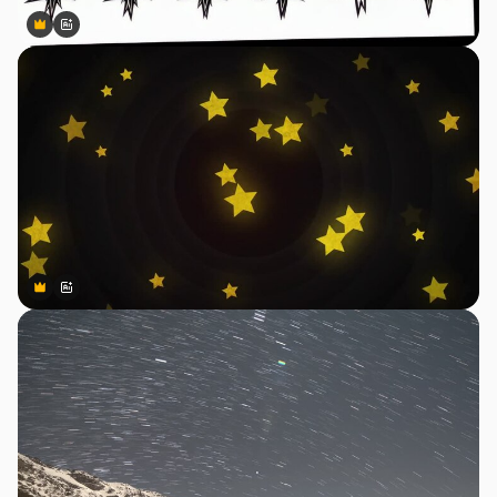
Premium
Premium
Generato dall'IA
Premium
Premium
Generato dall'IA