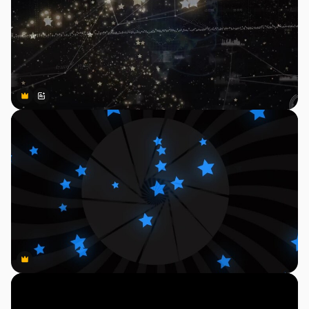
Premium
Premium
Generato dall'IA
Premium
Premium