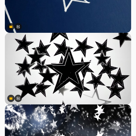
Premium
Premium
Generato dall'IA
Premium
Premium
Generato dall'IA