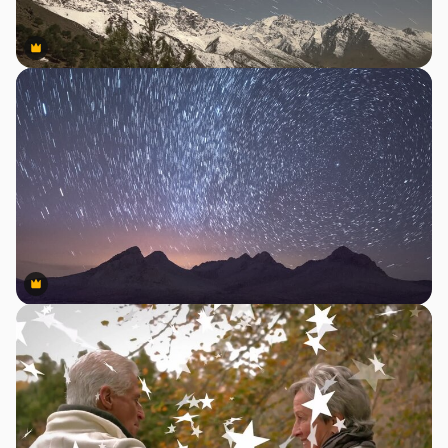
Premium
Premium
Premium
Premium