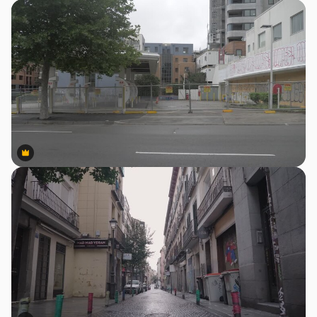
Premium
Premium