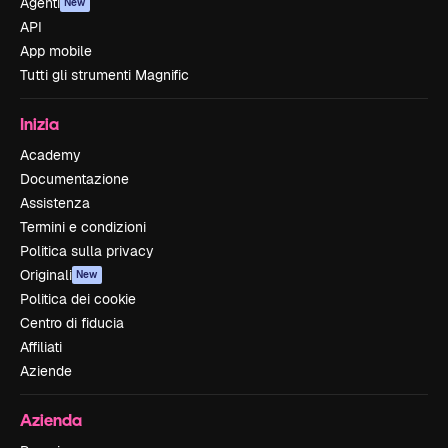
Agenti
New
API
App mobile
Tutti gli strumenti Magnific
Inizia
Academy
Documentazione
Assistenza
Termini e condizioni
Politica sulla privacy
Originali
New
Politica dei cookie
Centro di fiducia
Affiliati
Aziende
Azienda