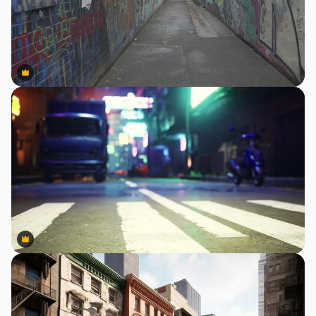
Premium
Premium
Premium
Premium