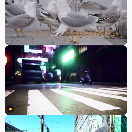
Premium
Premium