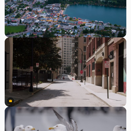
Premium
Premium