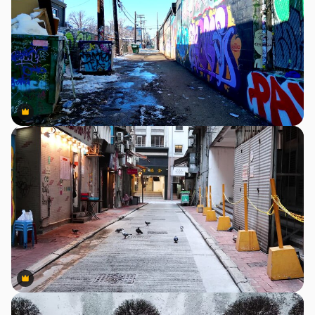
Premium
Premium
Premium
Premium