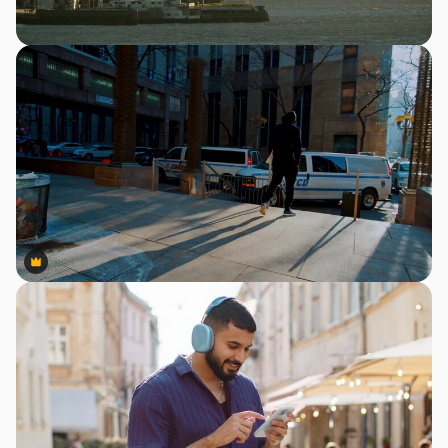
Premium
Premium