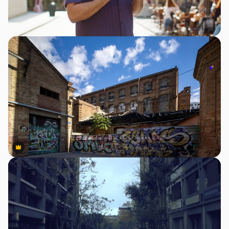
Premium
Premium