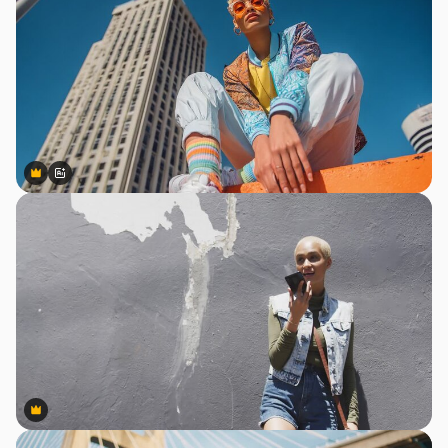
Premium
Premium
Generato dall'IA
Premium
Premium