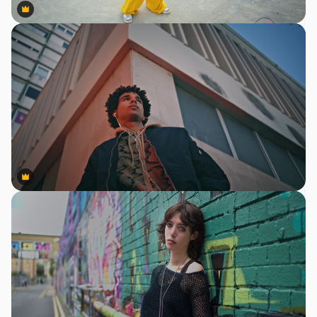
Premium
Premium
Premium
Premium