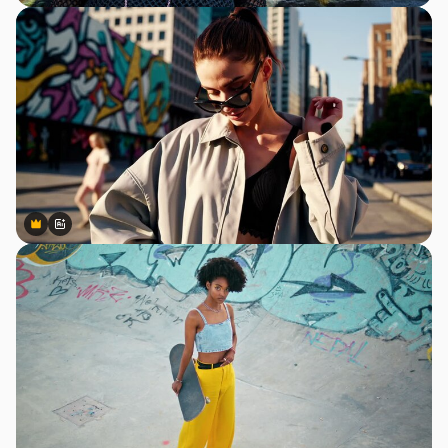
Premium
Premium
Generato dall'IA