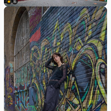
Premium
Premium
Generato dall'IA