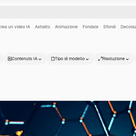
rea un video IA
Astratto
Animazione
Fondale
Sfondi
Decora
Contenuto IA
Tipo di modello
Risoluzione
Prodotti
Inizia