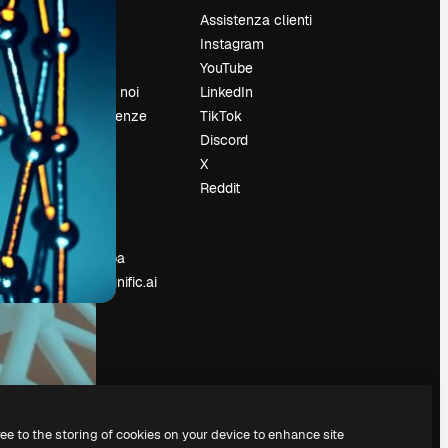
Prezzi
Assistenza clienti
Chi siamo
Instagram
Recensioni
YouTube
Lavora con noi
LinkedIn
Cerca tendenze
TikTok
Blog
Discord
Eventi
X
Slidesgo
Reddit
e
Vendi i tuoi
contenuti
Sala stampa
Cerchi magnific.ai
ree to the storing of cookies on your device to enhance site