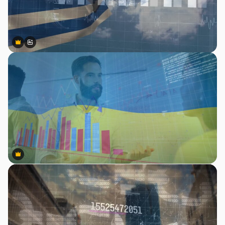
Premium
Premium
Generato dall'IA
Premium
Premium