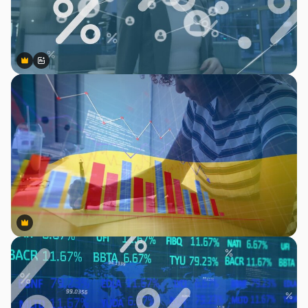
Premium
Premium
Generato dall'IA
Premium
Premium