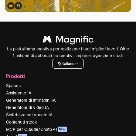
Premium
Premium
Generato dall'IA
La piattaforma creativa per realizzare i tuoi migliori lavori. Oltre
1 milione di abbonati tra creativi, imprese, agenzie e studi.
Italiano
Prodotti
Spaces
Assistente IA
Generatore di immagini IA
Generatore di video IA
Sintetizzatore vocale IA
Contenuti stock
MCP per Claude/ChatGPT
New