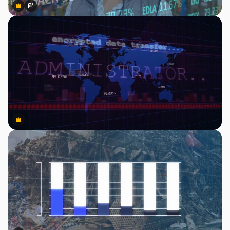
Premium
Premium
Generato dall'IA
Premium
Premium