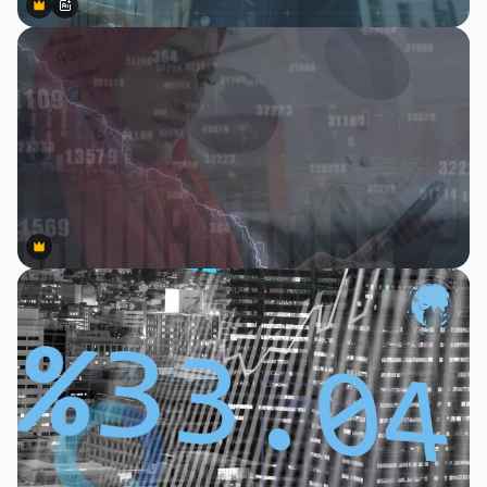
Premium
Premium
Generato dall'IA
Premium
Premium