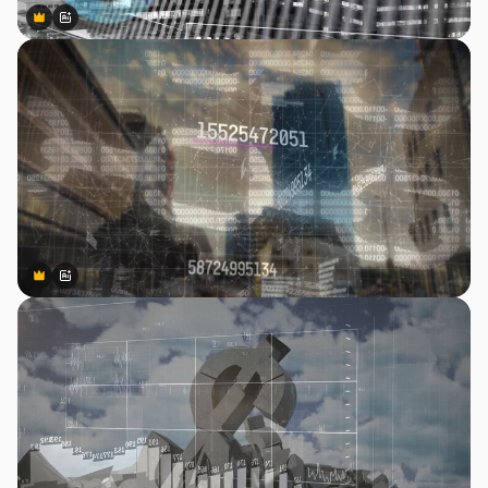
Premium
Premium
Generato dall'IA
Premium
Premium
Generato dall'IA