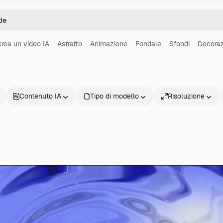
rea un video IA
Astratto
Animazione
Fondale
Sfondi
Decora
Contenuto IA
Tipo di modello
Risoluzione
Prodotti
Inizia