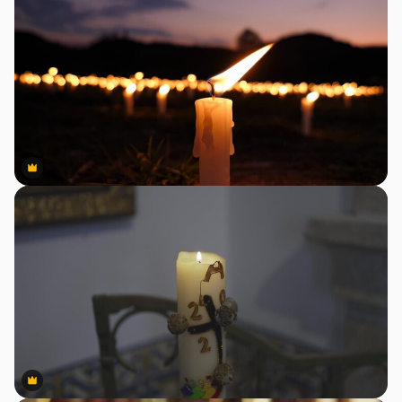
Premium
Premium
Premium
Premium