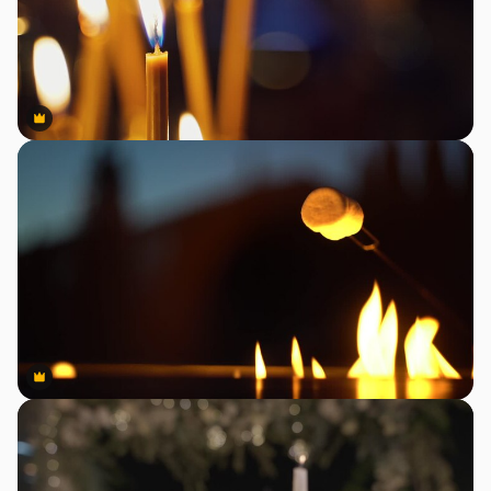
Premium
Premium
Premium
Premium