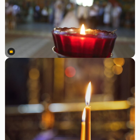
Premium
Premium