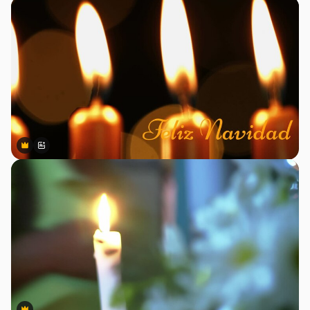
Premium
Premium
Generato dall'IA