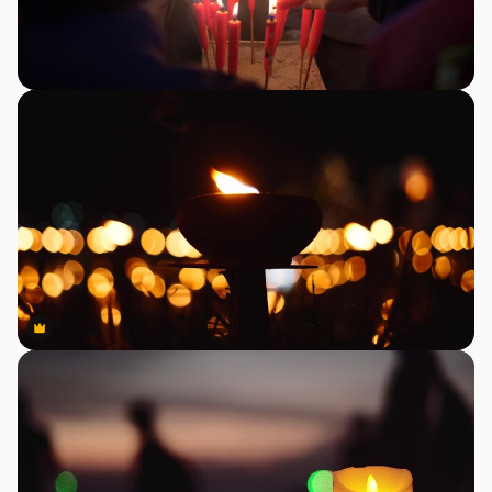
Premium
Premium