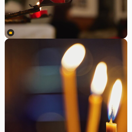
Premium
Premium