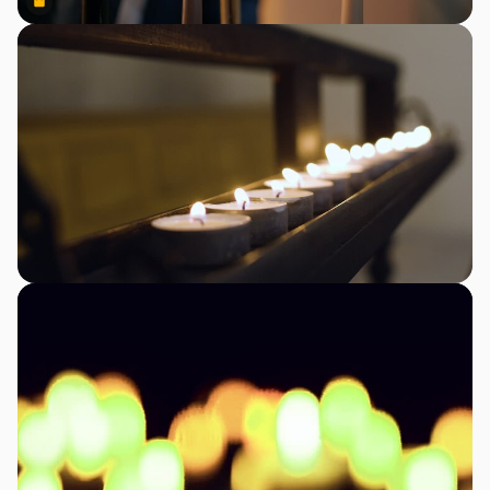
Premium
Premium