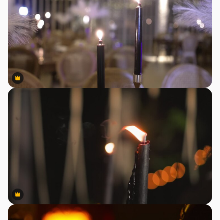
Premium
Premium
Premium
Premium