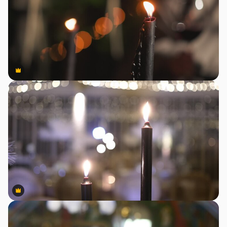
Premium
Premium
Premium
Premium