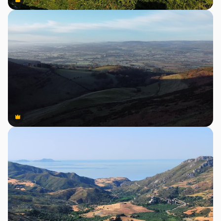
Premium
Premium
Premium
Premium