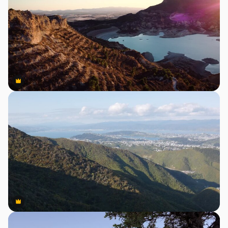
Premium
Premium
Premium
Premium