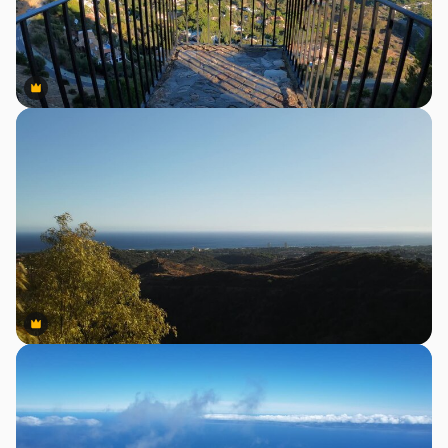
Premium
Premium
Premium
Premium