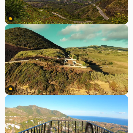
Premium
Premium
Premium
Premium