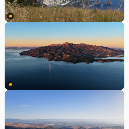
Premium
Premium
Premium
Premium