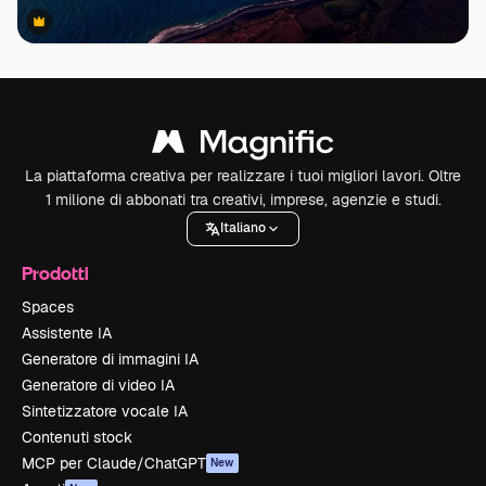
Premium
Premium
La piattaforma creativa per realizzare i tuoi migliori lavori. Oltre
1 milione di abbonati tra creativi, imprese, agenzie e studi.
Italiano
Prodotti
Spaces
Assistente IA
Generatore di immagini IA
Generatore di video IA
Sintetizzatore vocale IA
Contenuti stock
MCP per Claude/ChatGPT
New