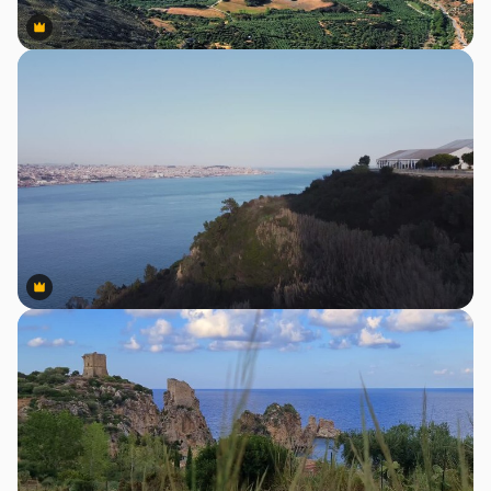
Premium
Premium
Premium
Premium