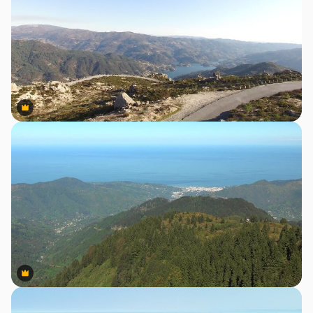
Premium
Premium
Premium
Premium