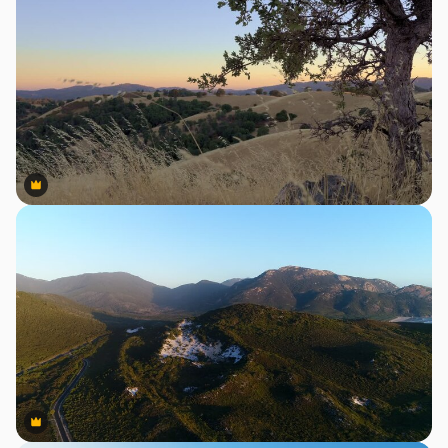
Premium
Premium
Premium
Premium