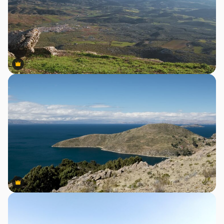
Premium
Premium
Premium
Premium