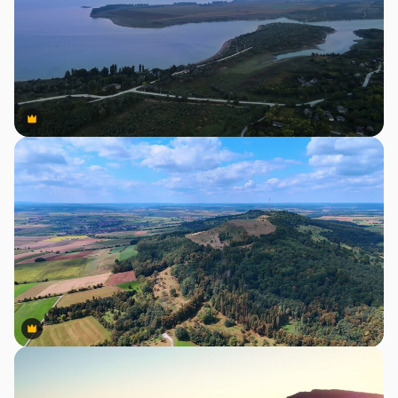
Premium
Premium
Premium
Premium