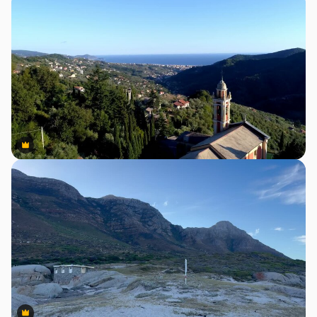
Premium
Premium