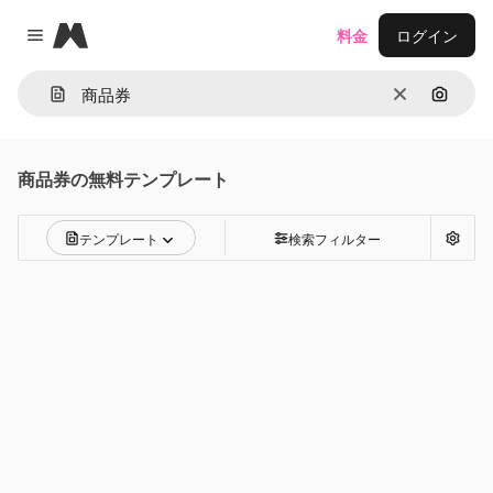
Magnific
料金
ログイン
Close menu
消去
画像で
商品券
の無料テンプレート
テンプレート
検索フィルター