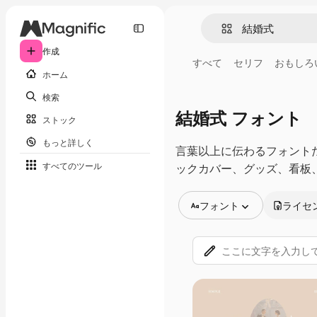
作成
すべて
セリフ
おもしろ
ホーム
検索
結婚式 フォント
ストック
もっと詳しく
言葉以上に伝わるフォント
すべてのツール
ックカバー、グッズ、看板
フォント
ライセ
全ての画像
ベクトル
イラスト
写真
PSD
テンプレート
モックアップ
動画