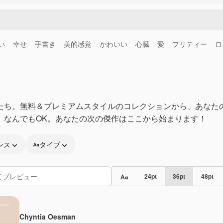
い
幸せ
手書き
美的感覚
かわいい
心臓
愛
プリティー
ロ
たち。無料＆プレミアムスタイルのコレクションから、あなた
、なんでもOK。あなたの次の傑作はここから始まります！
ンス
タイプ
24
pt
36
pt
48
pt
Chyntia Oesman