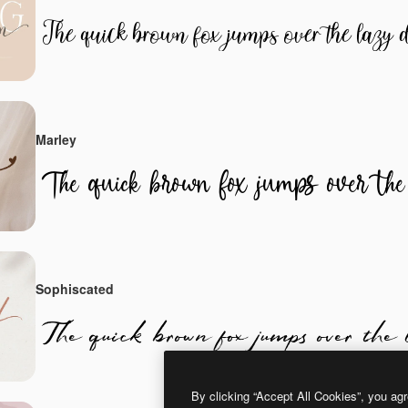
Marley
Sophiscated
By clicking “Accept All Cookies”, you agr