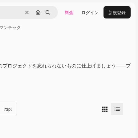
料金
ログイン
新規登録
消去
画像で検索
検索
マンチック
のプロジェクトを忘れられないものに仕上げましょう――ブ
72
pt