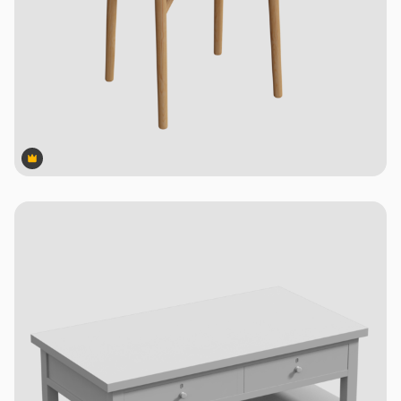
Premium
Premium