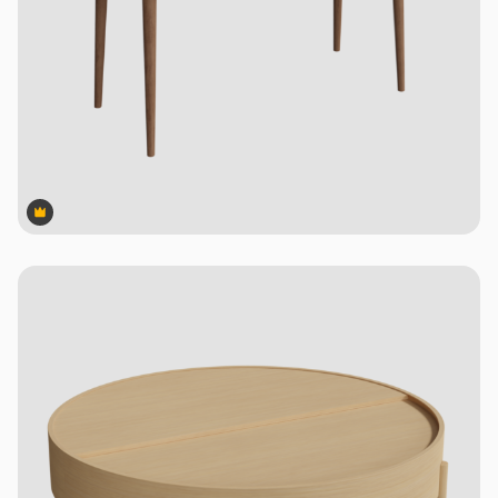
Premium
Premium