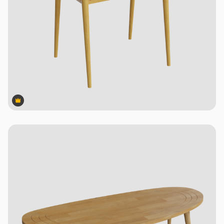
Premium
Premium