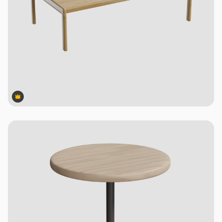
Premium
Premium