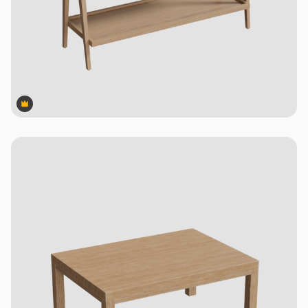
Premium
Premium