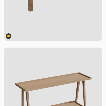
Premium
Premium