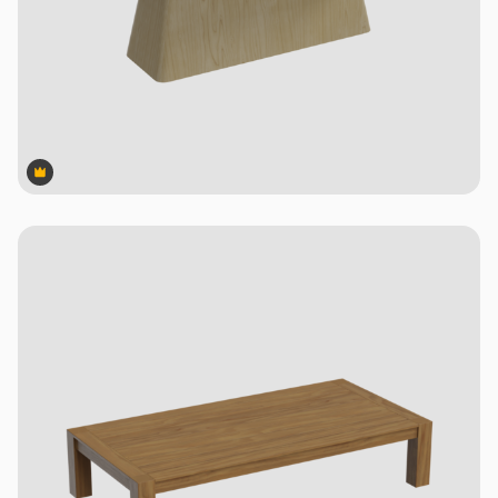
Premium
Premium