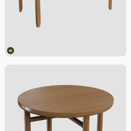
Premium
Premium