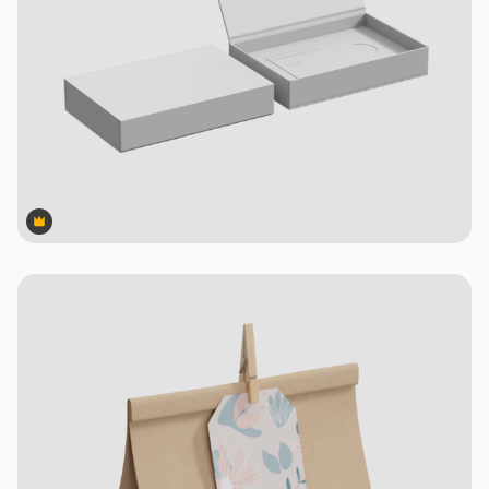
Premium
Premium