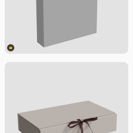
Premium
Premium