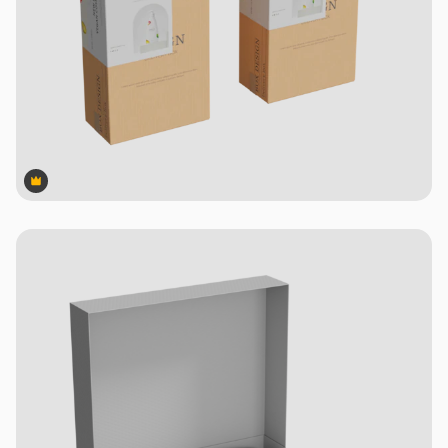
Premium
Premium