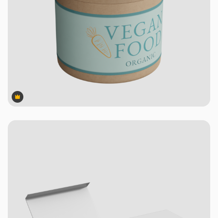
Premium
Premium