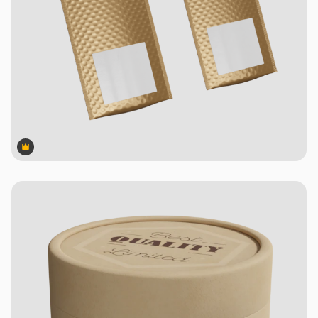
Premium
Premium