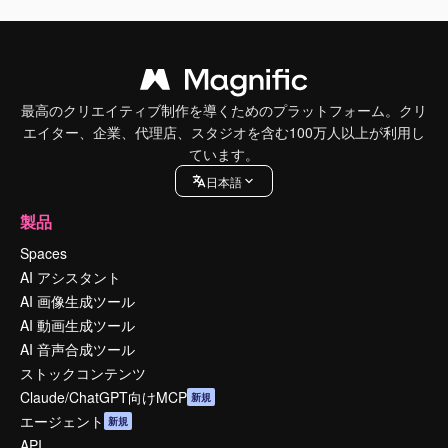
最高のクリエイティブ制作を導くためのプラットフォーム。クリ
エイター、企業、代理店、スタジオを含む100万人以上が利用し
ています。
日本語
製品
Spaces
AI アシスタント
AI 画像生成ツール
AI 動画生成ツール
AI 音声合成ツール
ストックコンテンツ
Claude/ChatGPT向けMCP
新規
エージェント
新規
API