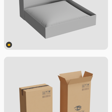
Premium
Premium