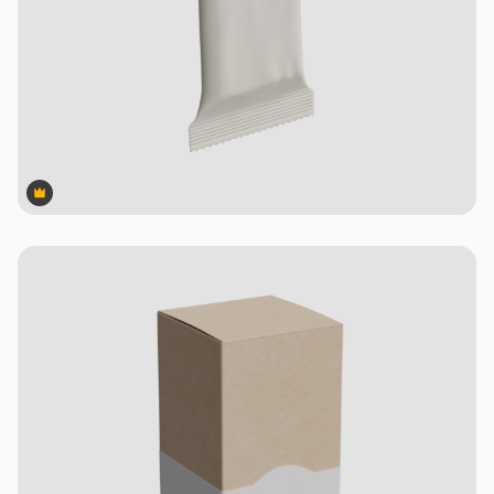
Premium
Premium