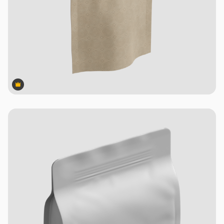
Premium
Premium