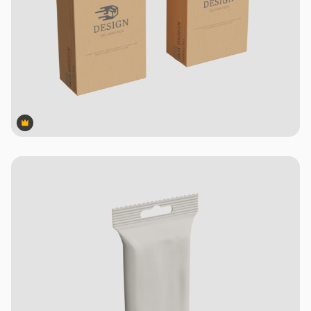
Premium
Premium