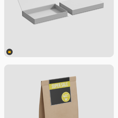
Premium
Premium