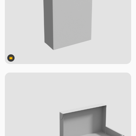
Premium
Premium