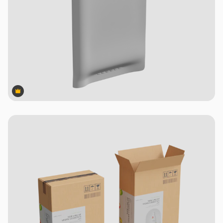
Premium
Premium