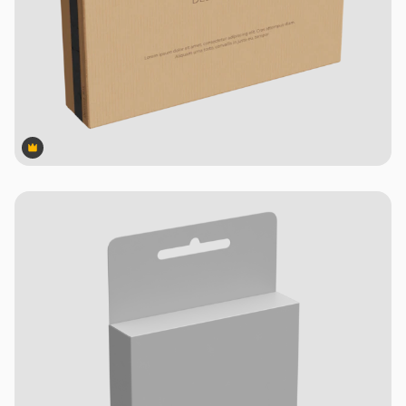
Premium
Premium