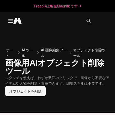
Freepikは現在Magnificです
Toggle menu
Magnific
ホー
AI ツー
AI 画像編集ツー
オブジェクト削除ツ
ム
ル
ル
ール
画像用AIオブジェクト削除
ツール
レタッチを使えば、わずか数回のクリックで、画像から不要なア
イテムや人物を削除・置換できます。編集スキルは不要です。
オブジェクトを削除