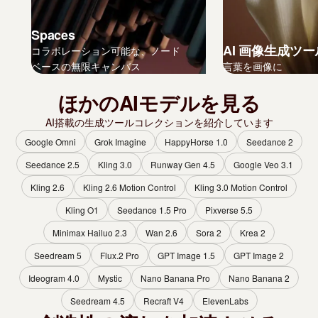
Spaces
AI 画像生成ツー
コラボレーション可能な、ノード
ベースの無限キャンバス
言葉を画像に
ほかのAIモデルを見る
AI搭載の生成ツールコレクションを紹介しています
Google Omni
Grok Imagine
HappyHorse 1.0
Seedance 2
Seedance 2.5
Kling 3.0
Runway Gen 4.5
Google Veo 3.1
Kling 2.6
Kling 2.6 Motion Control
Kling 3.0 Motion Control
Kling O1
Seedance 1.5 Pro
Pixverse 5.5
Minimax Hailuo 2.3
Wan 2.6
Sora 2
Krea 2
Seedream 5
Flux.2 Pro
GPT Image 1.5
GPT Image 2
Ideogram 4.0
Mystic
Nano Banana Pro
Nano Banana 2
Seedream 4.5
Recraft V4
ElevenLabs