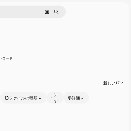
画像で検索
検索
共有
ウンロード
オ
ン
ラ
新しい順
イ
ン
ファイルの種類
詳細
で
編
集
可
能