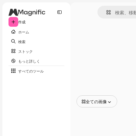
作成
ホーム
検索
ストック
もっと詳しく
すべてのツール
全ての画像
全ての画像
ベクトル
イラスト
写真
PSD
テンプレート