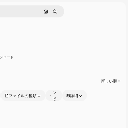
画像で検索
検索
有
ウンロード
オ
ン
ラ
新しい順
イ
ン
ファイルの種類
詳細
で
編
集
可
能