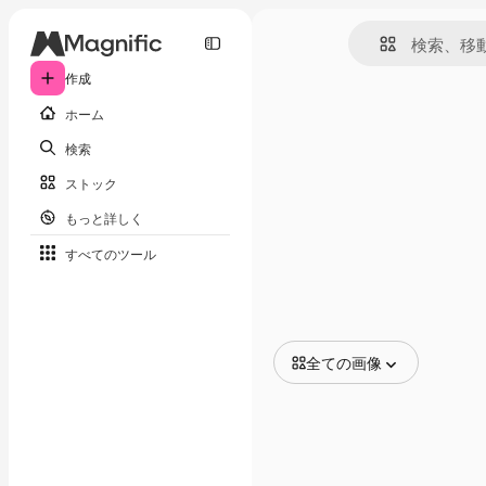
作成
ホーム
検索
ストック
もっと詳しく
すべてのツール
全ての画像
全ての画像
ベクトル
イラスト
写真
PSD
テンプレート