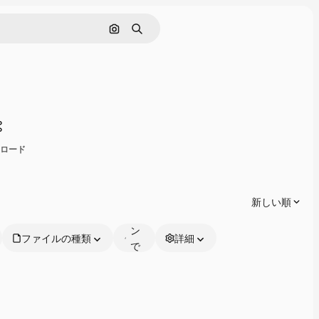
画像で検索
検索
共有
ンロード
オ
ン
ラ
新しい順
イ
ン
ファイルの種類
詳細
で
編
集
可
能