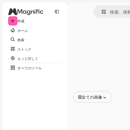
作成
ホーム
検索
ストック
もっと詳しく
すべてのツール
全ての画像
全ての画像
ベクトル
イラスト
写真
PSD
テンプレート