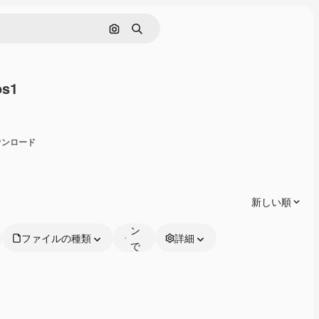
画像で検索
検索
os1
有
ダウンロード
オ
ン
ラ
新しい順
イ
ン
ファイルの種類
詳細
で
編
集
可
能