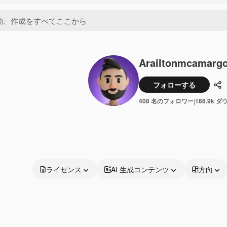
Arailtonmcamarg
フォローする
共
408 名のフォロワー
166.9k 
|
ライセンス
AI 生成コンテンツ
方向