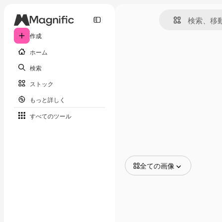
作成
ホーム
検索
ストック
もっと詳しく
すべてのツール
全ての画像
全ての画像
ベクトル
イラスト
写真
PSD
テンプレート