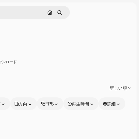
画像で検索
検索
有
ダウンロード
新しい順
度
方向
FPS
再生時間
詳細